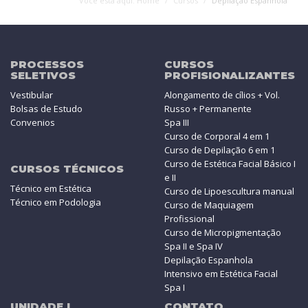
Você está aqui: Home
Cursos
Depilação Espanhola
PROCESSOS
CURSOS
SELETIVOS
PROFISIONALIZANTES
Vestibular
Alongamento de cílios + Vol.
Bolsas de Estudo
Russo + Permanente
Convenios
Spa III
Curso de Corporal 4 em 1
Curso de Depilação 6 em 1
Curso de Estética Facial Básico I
CURSOS TÉCNICOS
e II
Técnico em Estética
Curso de Lipoescultura manual
Técnico em Podologia
Curso de Maquiagem
Profissional
Curso de Micropigmentação
Spa II e Spa IV
Depilação Espanhola
Intensivo em Estética Facial
Spa I
UNIDADE I
CONTATO