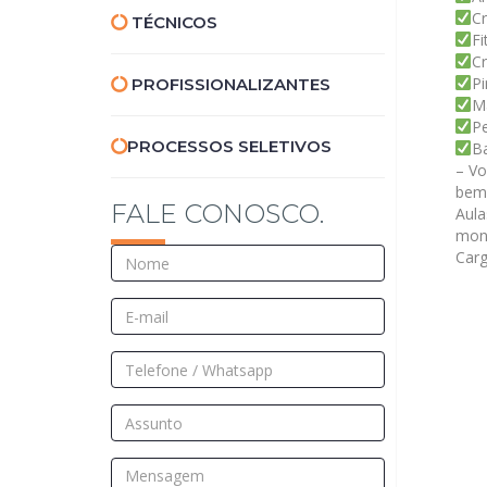
C
TÉCNICOS
Fi
Cr
P
PROFISSIONALIZANTES
M
P
PROCESSOS
SELETIVOS
B
– Vo
bem-
FALE CONOSCO.
Aula
mont
Carg