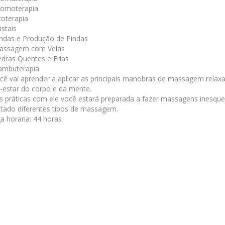
romoterapia
toterapia
istais
indas e Produção de Pindas
assagem com Velas
edras Quentes e Frias
ambuterapia
cê vai aprender a aplicar as principais manobras de massagem relaxan
estar do corpo e da mente.
s práticas com ele você estará preparada a fazer massagens inesquec
ado diferentes tipos de massagem.
a horaria: 44 horas