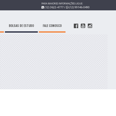
PARA MAIORES INFORMAÇÕES LIGUE:
(12) 3622-4777
/
(12) 99146-0490
BOLSAS DE ESTUDO
FALE CONOSCO