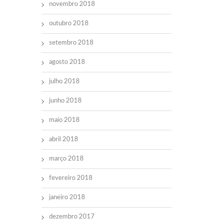
novembro 2018
outubro 2018
setembro 2018
agosto 2018
julho 2018
junho 2018
maio 2018
abril 2018
março 2018
fevereiro 2018
janeiro 2018
dezembro 2017