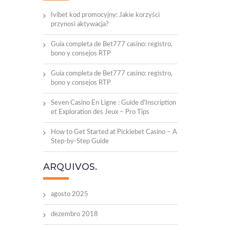
Ivibet kod promocyjny: Jakie korzyści
przynosi aktywacja?
Guía completa de Bet777 casino: registro,
bono y consejos RTP
Guía completa de Bet777 casino: registro,
bono y consejos RTP
Seven Casino En Ligne : Guide d’Inscription
et Exploration des Jeux – Pro Tips
How to Get Started at Picklebet Casino – A
Step-by-Step Guide
ARQUIVOS.
agosto 2025
dezembro 2018