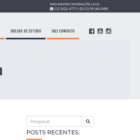
PARA MAIORES INFORMAÇÕES LIGUE:
(12) 3622-4777
/
(12) 99146-0490
BOLSAS DE ESTUDO
FALE CONOSCO
I
POSTS RECENTES.