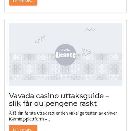
Leia mais...
Vavada casino uttaksguide –
slik får du pengene raskt
Å få din første uttak rett er den virkelige testen av enhver
iGaming-plattform –...
Leia mais...