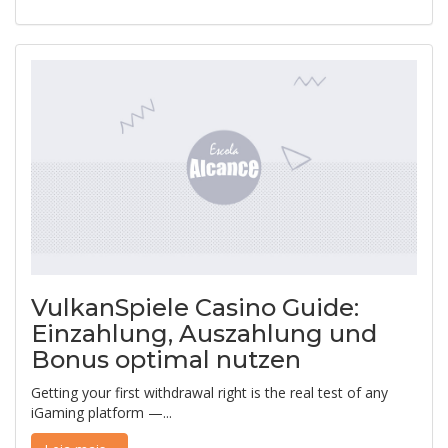
VulkanSpiele Casino Guide:
Einzahlung, Auszahlung und
Bonus optimal nutzen
Getting your first withdrawal right is the real test of any
iGaming platform —...