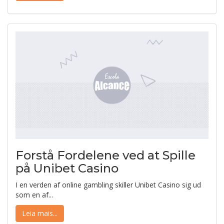
Forstå Fordelene ved at Spille
på Unibet Casino
I en verden af online gambling skiller Unibet Casino sig ud
som en af...
Leia mais...