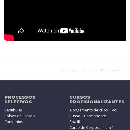
Você está aqui: Home
2015
junho
PROCESSOS
CURSOS
SELETIVOS
PROFISIONALIZANTES
Vestibular
Alongamento de cílios + Vol.
Bolsas de Estudo
Russo + Permanente
Convenios
Spa III
Curso de Corporal 4 em 1