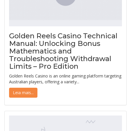
Golden Reels Casino Technical
Manual: Unlocking Bonus
Mathematics and
Troubleshooting Withdrawal
Limits – Pro Edition
Golden Reels Casino is an online gaming platform targeting
Australian players, offering a variety...
Leia mais...