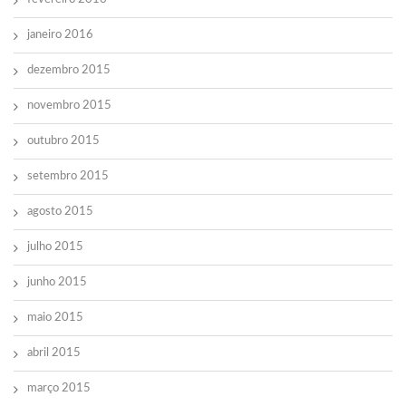
janeiro 2016
dezembro 2015
novembro 2015
outubro 2015
setembro 2015
agosto 2015
julho 2015
junho 2015
maio 2015
abril 2015
março 2015