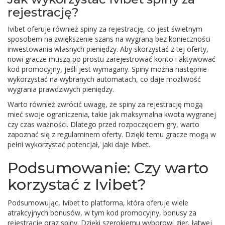
rejestrację?
Ivibet oferuje również spiny za rejestrację, co jest świetnym
sposobem na zwiększenie szans na wygraną bez konieczności
inwestowania własnych pieniędzy. Aby skorzystać z tej oferty,
nowi gracze muszą po prostu zarejestrować konto i aktywować
kod promocyjny, jeśli jest wymagany. Spiny można następnie
wykorzystać na wybranych automatach, co daje możliwość
wygrania prawdziwych pieniędzy.
Warto również zwrócić uwagę, że spiny za rejestrację mogą
mieć swoje ograniczenia, takie jak maksymalna kwota wygranej
czy czas ważności. Dlatego przed rozpoczęciem gry, warto
zapoznać się z regulaminem oferty. Dzięki temu gracze mogą w
pełni wykorzystać potencjał, jaki daje Ivibet.
Podsumowanie: Czy warto
korzystać z Ivibet?
Podsumowując, Ivibet to platforma, która oferuje wiele
atrakcyjnych bonusów, w tym kod promocyjny, bonusy za
rejestrację oraz spiny. Dzięki szerokiemu wyborowi gier, łatwej