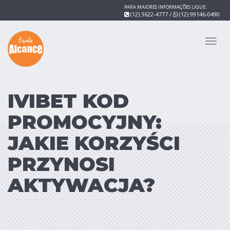
PARA MAIORES INFORMAÇÕES LIGUE:
(12) 3622-4777
/
(12) 99146-0490
Toggl
navig
IVIBET KOD
PROMOCYJNY:
JAKIE KORZYŚCI
PRZYNOSI
AKTYWACJA?