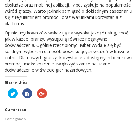
obsłudze oraz mobilnej aplikacji, Ivibet zyskuje na popularności
wśród graczy. Warto jednak pamiętać o dokładnym zapoznaniu
się z regulaminem promocji oraz warunkami korzystania z
platformy.
Opinie użytkowników wskazują na wysoką jakość usług, choć
jak w każdej branży, występują również negatywne
doświadczenia. Ogólnie rzecz biorąc, Ivibet wydaje się być
solidnym wyborem dla osób poszukujących wrażeń w kasynie
online. Dla nowych graczy, korzystanie z dostępnych bonusów i
promocji może znacznie zwiększyć szanse na udane
doświadczenie w świecie gier hazardowych.
Share this:
Clique
Clique
Compartilhe
para
para
no
compartilhar
compartilhar
Google+
no
no
(abre
Twitter(abre
Facebook(abre
em
Curtir isso:
em
em
nova
nova
nova
janela)
janela)
janela)
Carregando...