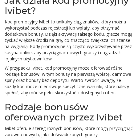
Jak działa kod promocyjny
Ivibet?
Kod promocyjny Ivibet to unikalny ciąg znaków, który można
wykorzystać podczas rejestracji lub wpłaty, aby otrzymać
dodatkowe bonusy. Dzięki aktywacji takiego kodu, gracze mogą
zyskać większe środki na grę, co znacząco zwiększa ich szanse
na wygraną. Kody promocyjne są często wykorzystywane przez
kasyna online, aby przyciągnąć nowych graczy i nagradzać
lojalnych użytkowników.
W przypadku Ivibet, kod promocyjny może oferować różne
rodzaje bonusów, w tym bonusy na pierwszą wpłatę, darmowe
spiny oraz bonusy bez depozytu. Warto zwrócić uwagę, że
każdy kod może mieć swoje specyficzne warunki, które należy
spełnić, aby móc w pełni skorzystać z dostępnych ofert.
Rodzaje bonusów
oferowanych przez Ivibet
Ivibet oferuje szereg różnych bonusów, które mogą przyciągnąć
zarówno nowych, jak i doświadczonych graczy.