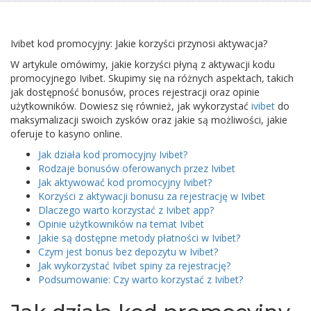
Ivibet kod promocyjny: Jakie korzyści przynosi aktywacja?
W artykule omówimy, jakie korzyści płyną z aktywacji kodu
promocyjnego Ivibet. Skupimy się na różnych aspektach, takich
jak dostępność bonusów, proces rejestracji oraz opinie
użytkowników. Dowiesz się również, jak wykorzystać
ivibet
do
maksymalizacji swoich zysków oraz jakie są możliwości, jakie
oferuje to kasyno online.
Jak działa kod promocyjny Ivibet?
Rodzaje bonusów oferowanych przez Ivibet
Jak aktywować kod promocyjny Ivibet?
Korzyści z aktywacji bonusu za rejestrację w Ivibet
Dlaczego warto korzystać z Ivibet app?
Opinie użytkowników na temat Ivibet
Jakie są dostępne metody płatności w Ivibet?
Czym jest bonus bez depozytu w Ivibet?
Jak wykorzystać Ivibet spiny za rejestrację?
Podsumowanie: Czy warto korzystać z Ivibet?