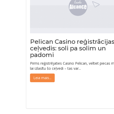
Pelican Casino reģistrācija
ceļvedis: soli pa solim un
padomi
Pirms reģistrējaties Casino Pelican, veltiet piecas 
lai izlasītu šo ceļvedi – tas var...
Leia mais...