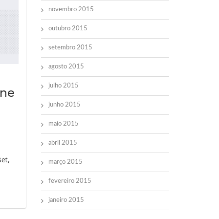
novembro 2015
outubro 2015
setembro 2015
agosto 2015
julho 2015
one
junho 2015
maio 2015
abril 2015
et,
março 2015
fevereiro 2015
janeiro 2015