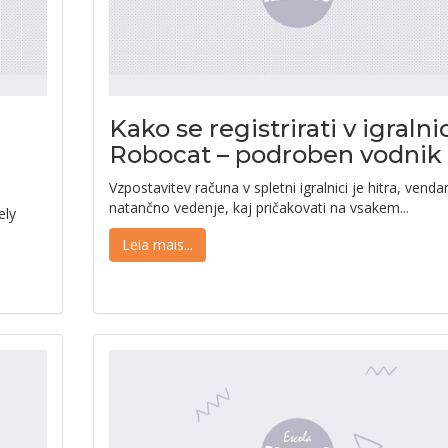
Kako se registrirati v igralni
Robocat – podroben vodnik
Vzpostavitev računa v spletni igralnici je hitra, venda
natančno vedenje, kaj pričakovati na vsakem...
ely
Leia mais...