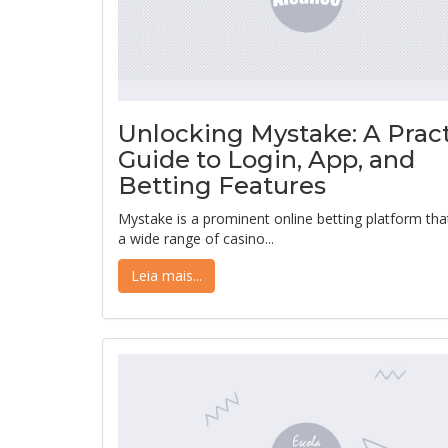
Unlocking Mystake: A Pract
Guide to Login, App, and
Betting Features
Mystake is a prominent online betting platform tha
a wide range of casino...
Leia mais...