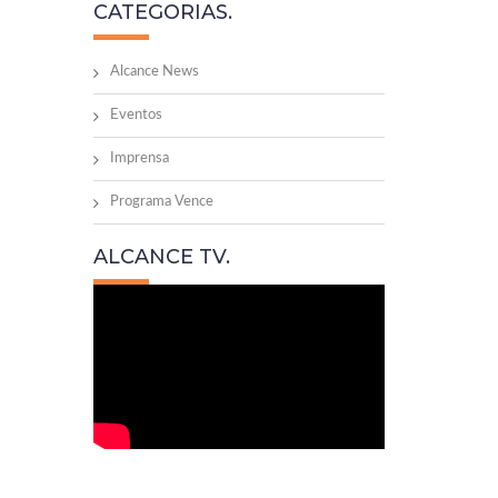
CATEGORIAS.
Alcance News
Eventos
Imprensa
Programa Vence
ALCANCE TV.