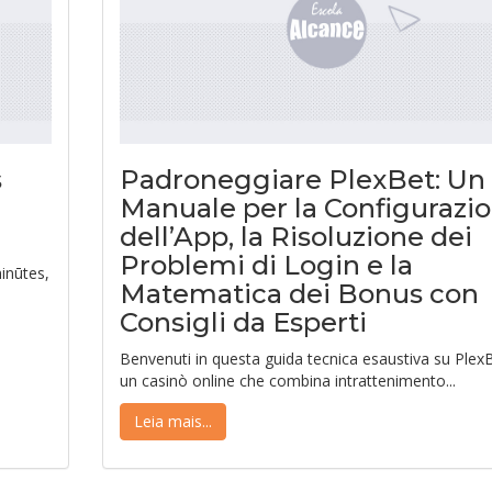
s
Padroneggiare PlexBet: Un
Manuale per la Configurazi
dell’App, la Risoluzione dei
Problemi di Login e la
minūtes,
Matematica dei Bonus con
Consigli da Esperti
Benvenuti in questa guida tecnica esaustiva su PlexB
un casinò online che combina intrattenimento...
Leia mais...