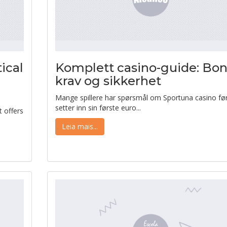
ical
Komplett casino-guide: Bon
krav og sikkerhet
Mange spillere har spørsmål om Sportuna casino fø
setter inn sin første euro...
t offers
Leia mais...