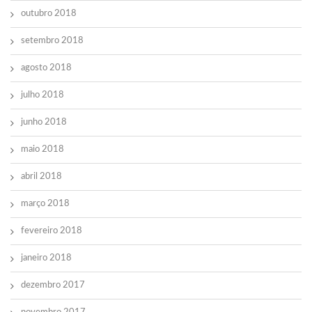
outubro 2018
setembro 2018
agosto 2018
julho 2018
junho 2018
maio 2018
abril 2018
março 2018
fevereiro 2018
janeiro 2018
dezembro 2017