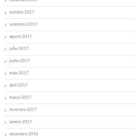
novembro 2017
outubro 2017
setembro 2017
agosto 2017
julho 2017
junho 2017
maio 2017
abril 2017
março 2017
fevereiro 2017
janeiro 2017
dezembro 2016