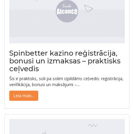
Spinbetter kazino reģistrācija,
bonusi un izmaksas – praktisks
ceļvedis
Šis ir praktisks, soli pa solim izpildāms ceļvedis: reģistrācija,
verifikācija, bonusi un maksājumi –...
Leia mais...