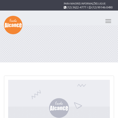
PARA MAIORES INFORMAÇÕES LIGUE:
(12) 3622-4777
/
(12) 99146-0490
Toggl
navig