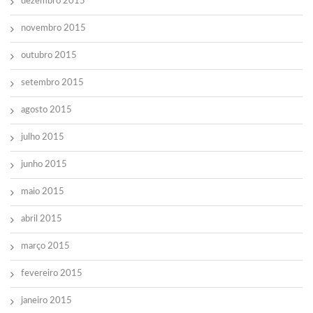
dezembro 2015
novembro 2015
outubro 2015
setembro 2015
agosto 2015
julho 2015
junho 2015
maio 2015
abril 2015
março 2015
fevereiro 2015
janeiro 2015