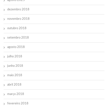
agosto 2025
dezembro 2018
novembro 2018
outubro 2018
setembro 2018
agosto 2018
julho 2018
junho 2018
maio 2018
abril 2018
março 2018
fevereiro 2018