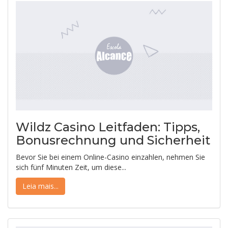
Wildz Casino Leitfaden: Tipps,
Bonusrechnung und Sicherheit
Bevor Sie bei einem Online-Casino einzahlen, nehmen Sie
sich fünf Minuten Zeit, um diese...
Leia mais...