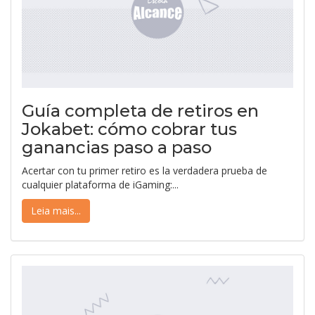
Guía completa de retiros en
Jokabet: cómo cobrar tus
ganancias paso a paso
Acertar con tu primer retiro es la verdadera prueba de
cualquier plataforma de iGaming:...
Leia mais...