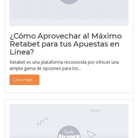
¿Cómo Aprovechar al Máximo
Retabet para tus Apuestas en
Línea?
Retabet es una plataforma reconocida por ofrecer una
amplia gama de opciones para los...
Leia mais...