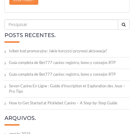
POSTS RECENTES.
Ivibet kod promocyjny: Jakie korzyści przynosi aktywacja?
Guía completa de Bet777 casino: registro, bono y consejos RTP
Guía completa de Bet777 casino: registro, bono y consejos RTP
Seven Casino En Ligne : Guide d’Inscription et Exploration des Jeux –
Pro Tips
How to Get Started at Picklebet Casino – A Step-by-Step Guide
ARQUIVOS.