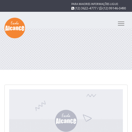
PARA MAIORES INFORMAÇÕES LIGUE:
(12) 3622-4777
/
(12) 99146-0490
Toggl
navig