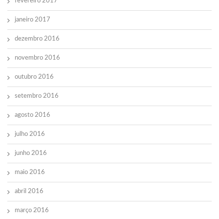
fevereiro 2017
janeiro 2017
dezembro 2016
novembro 2016
outubro 2016
setembro 2016
agosto 2016
julho 2016
junho 2016
maio 2016
abril 2016
março 2016