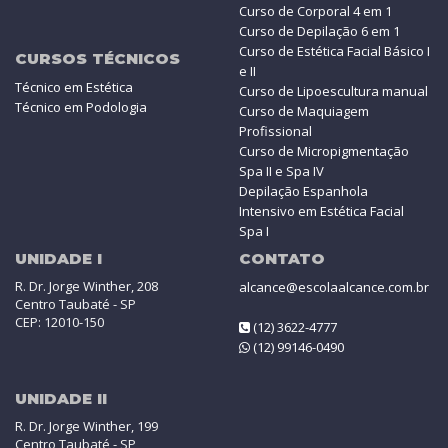
Curso de Corporal 4 em 1
Curso de Depilação 6 em 1
Curso de Estética Facial Básico I
CURSOS TÉCNICOS
e II
Técnico em Estética
Curso de Lipoescultura manual
Técnico em Podologia
Curso de Maquiagem
Profissional
Curso de Micropigmentação
Spa II e Spa IV
Depilação Espanhola
Intensivo em Estética Facial
Spa I
UNIDADE I
CONTATO
R. Dr. Jorge Winther, 208
alcance@escolaalcance.com.br
Centro Taubaté - SP
CEP: 12010-150
(12) 3622-4777
(12) 99146-0490
UNIDADE II
R. Dr. Jorge Winther, 199
Centro Taubaté - SP