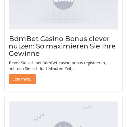
BdmBet Casino Bonus clever
nutzen: So maximieren Sie Ihre
Gewinne
Bevor Sie sich bei BdmBet casino bonus registrieren,
nehmen Sie sich fünf Minuten Zeit,...
Leia mais...