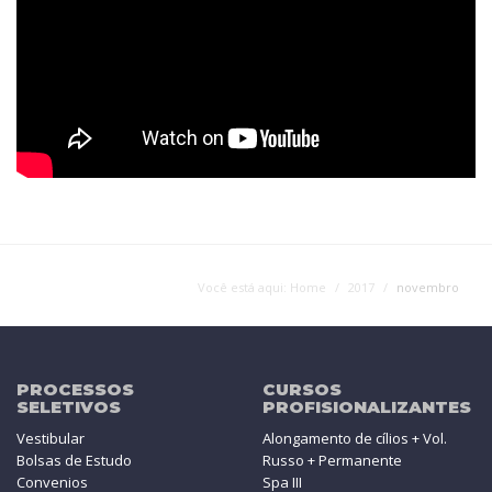
Você está aqui: Home
2017
novembro
PROCESSOS
CURSOS
SELETIVOS
PROFISIONALIZANTES
Vestibular
Alongamento de cílios + Vol.
Bolsas de Estudo
Russo + Permanente
Convenios
Spa III