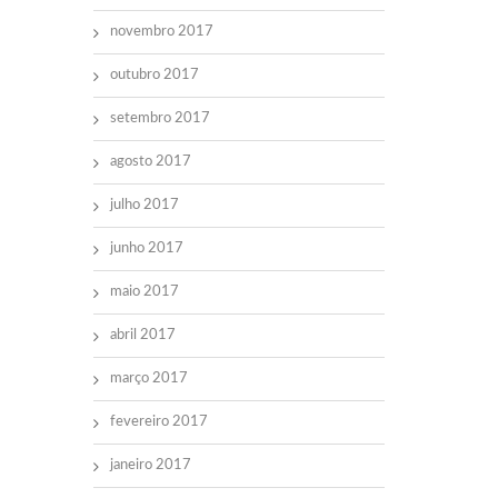
novembro 2017
outubro 2017
setembro 2017
agosto 2017
julho 2017
junho 2017
maio 2017
abril 2017
março 2017
fevereiro 2017
janeiro 2017