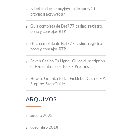
Ivibet kod promocyjny: Jakie korzyści
przynosi aktywacja?
Guía completa de Bet777 casino: registro,
bono y consejos RTP
Guía completa de Bet777 casino: registro,
bono y consejos RTP
Seven Casino En Ligne : Guide d’Inscription
et Exploration des Jeux – Pro Tips
How to Get Started at Picklebet Casino – A
Step-by-Step Guide
ARQUIVOS.
agosto 2025
dezembro 2018