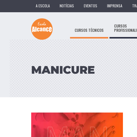
A ESCOLA
NOTÍCIAS
EVENTOS
IMPRENSA
TR
CURSOS
CURSOS TÉCNICOS
PROFISSIONAL
MANICURE