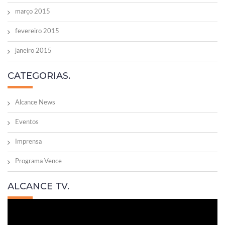
março 2015
fevereiro 2015
janeiro 2015
CATEGORIAS.
Alcance News
Eventos
Imprensa
Programa Vence
ALCANCE TV.