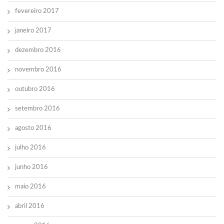
fevereiro 2017
janeiro 2017
dezembro 2016
novembro 2016
outubro 2016
setembro 2016
agosto 2016
julho 2016
junho 2016
maio 2016
abril 2016