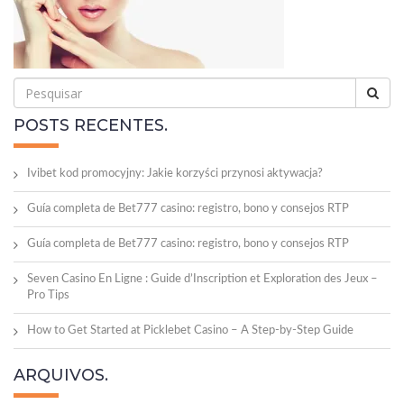
POSTS RECENTES.
Ivibet kod promocyjny: Jakie korzyści przynosi aktywacja?
Guía completa de Bet777 casino: registro, bono y consejos RTP
Guía completa de Bet777 casino: registro, bono y consejos RTP
Seven Casino En Ligne : Guide d’Inscription et Exploration des Jeux –
Pro Tips
How to Get Started at Picklebet Casino – A Step-by-Step Guide
ARQUIVOS.