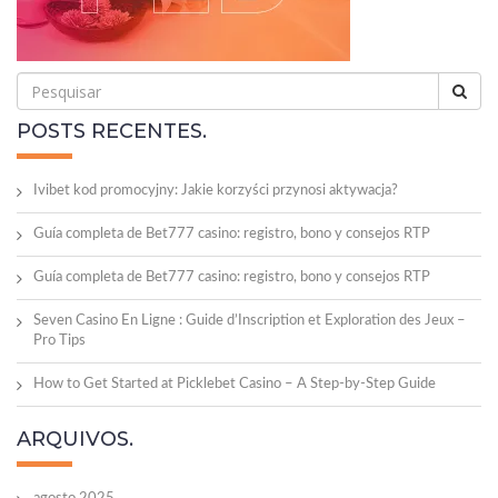
POSTS RECENTES.
Ivibet kod promocyjny: Jakie korzyści przynosi aktywacja?
Guía completa de Bet777 casino: registro, bono y consejos RTP
Guía completa de Bet777 casino: registro, bono y consejos RTP
Seven Casino En Ligne : Guide d’Inscription et Exploration des Jeux –
Pro Tips
How to Get Started at Picklebet Casino – A Step-by-Step Guide
ARQUIVOS.