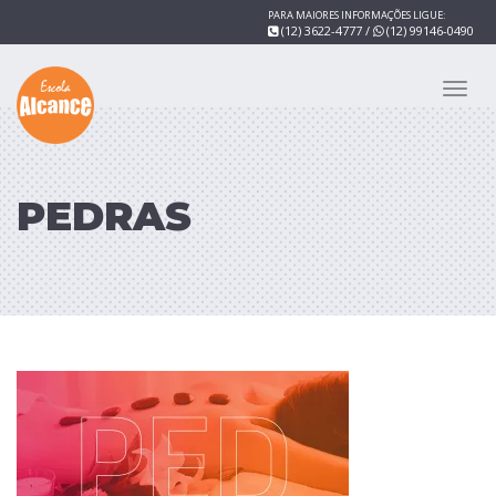
PARA MAIORES INFORMAÇÕES LIGUE:
(12) 3622-4777
/
(12) 99146-0490
Toggl
navig
PEDRAS