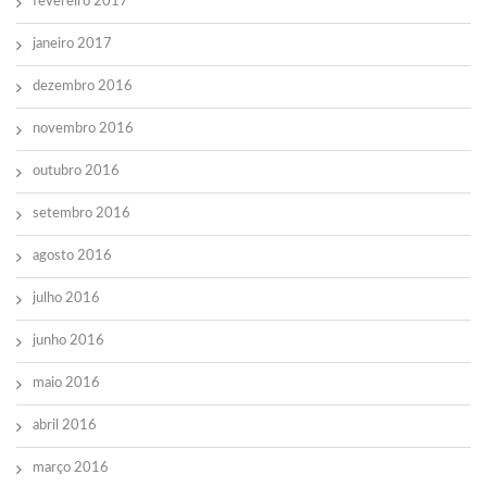
fevereiro 2017
janeiro 2017
dezembro 2016
novembro 2016
outubro 2016
setembro 2016
agosto 2016
julho 2016
junho 2016
maio 2016
abril 2016
março 2016