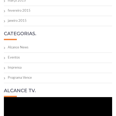
março 2015
fevereiro 2015
janeiro 2015
CATEGORIAS.
Alcance News
Eventos
Imprensa
Programa Vence
ALCANCE TV.