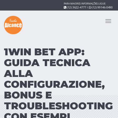
PARA MAIORES INFORMAÇÕES LIGUE:
(12) 3622-4777
/
(12) 99146-0490
Toggl
navig
1WIN BET APP:
GUIDA TECNICA
ALLA
CONFIGURAZIONE,
BONUS E
TROUBLESHOOTING
CON ESEMPI