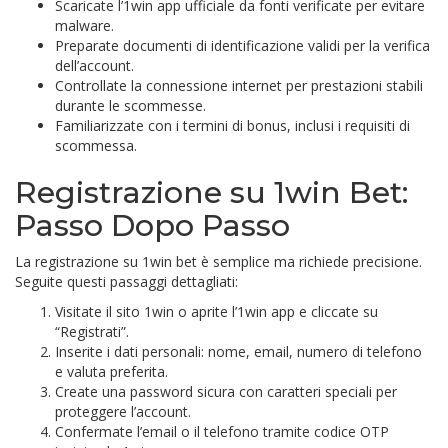
Scaricate l’1win app ufficiale da fonti verificate per evitare
malware.
Preparate documenti di identificazione validi per la verifica
dell’account.
Controllate la connessione internet per prestazioni stabili
durante le scommesse.
Familiarizzate con i termini di bonus, inclusi i requisiti di
scommessa.
Registrazione su 1win Bet:
Passo Dopo Passo
La registrazione su 1win bet è semplice ma richiede precisione.
Seguite questi passaggi dettagliati:
Visitate il sito 1win o aprite l’1win app e cliccate su
“Registrati”.
Inserite i dati personali: nome, email, numero di telefono
e valuta preferita.
Create una password sicura con caratteri speciali per
proteggere l’account.
Confermate l’email o il telefono tramite codice OTP