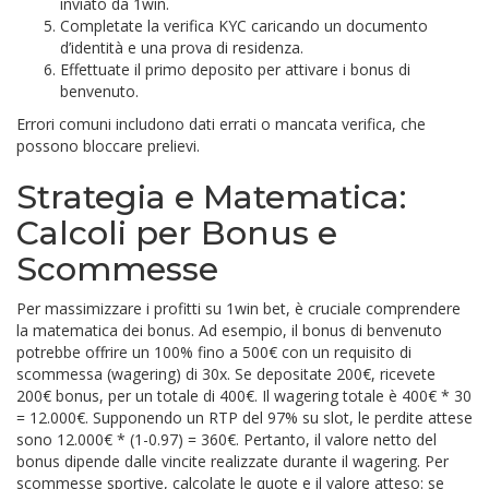
inviato da 1win.
Completate la verifica KYC caricando un documento
d’identità e una prova di residenza.
Effettuate il primo deposito per attivare i bonus di
benvenuto.
Errori comuni includono dati errati o mancata verifica, che
possono bloccare prelievi.
Strategia e Matematica:
Calcoli per Bonus e
Scommesse
Per massimizzare i profitti su 1win bet, è cruciale comprendere
la matematica dei bonus. Ad esempio, il bonus di benvenuto
potrebbe offrire un 100% fino a 500€ con un requisito di
scommessa (wagering) di 30x. Se depositate 200€, ricevete
200€ bonus, per un totale di 400€. Il wagering totale è 400€ * 30
= 12.000€. Supponendo un RTP del 97% su slot, le perdite attese
sono 12.000€ * (1-0.97) = 360€. Pertanto, il valore netto del
bonus dipende dalle vincite realizzate durante il wagering. Per
scommesse sportive, calcolate le quote e il valore atteso: se