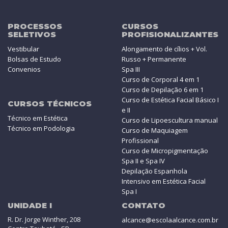
PROCESSOS
CURSOS
SELETIVOS
PROFISIONALIZANTES
Vestibular
Alongamento de cílios + Vol.
Bolsas de Estudo
Russo + Permanente
Convenios
Spa III
Curso de Corporal 4 em 1
Curso de Depilação 6 em 1
Curso de Estética Facial Básico I
CURSOS TÉCNICOS
e II
Técnico em Estética
Curso de Lipoescultura manual
Técnico em Podologia
Curso de Maquiagem
Profissional
Curso de Micropigmentação
Spa II e Spa IV
Depilação Espanhola
Intensivo em Estética Facial
Spa I
UNIDADE I
CONTATO
R. Dr. Jorge Winther, 208
alcance@escolaalcance.com.br