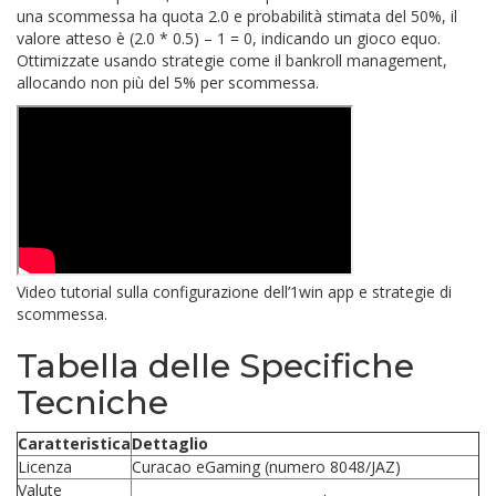
una scommessa ha quota 2.0 e probabilità stimata del 50%, il
valore atteso è (2.0 * 0.5) – 1 = 0, indicando un gioco equo.
Ottimizzate usando strategie come il bankroll management,
allocando non più del 5% per scommessa.
Video tutorial sulla configurazione dell’1win app e strategie di
scommessa.
Tabella delle Specifiche
Tecniche
Caratteristica
Dettaglio
Licenza
Curacao eGaming (numero 8048/JAZ)
Valute