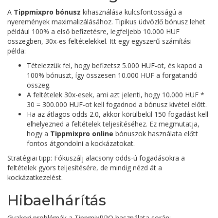
A
Tippmixpro bónusz
kihasználása kulcsfontosságú a
nyeremények maximalizálásához. Tipikus üdvözlő bónusz lehet
például 100% a első befizetésre, legfeljebb 10.000 HUF
összegben, 30x-es feltételekkel. Itt egy egyszerű számítási
példa:
Tételezzük fel, hogy befizetsz 5.000 HUF-ot, és kapod a
100% bónuszt, így összesen 10.000 HUF a forgatandó
összeg.
A feltételek 30x-esek, ami azt jelenti, hogy 10.000 HUF *
30 = 300.000 HUF-ot kell fogadnod a bónusz kivétel előtt.
Ha az átlagos odds 2.0, akkor körülbelül 150 fogadást kell
elhelyezned a feltételek teljesítéséhez. Ez megmutatja,
hogy a
Tippmixpro online
bónuszok használata előtt
fontos átgondolni a kockázatokat.
Stratégiai tipp: Fókuszálj alacsony odds-ú fogadásokra a
feltételek gyors teljesítésére, de mindig nézd át a
kockázatkezelést.
Hibaelhárítás
Gyakori problémák a TippmixPRO használata során: