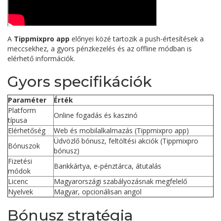
A
Tippmixpro app
előnyei közé tartozik a push-értesítések a
meccsekhez, a gyors pénzkezelés és az offline módban is
elérhető információk.
Gyors specifikációk
Paraméter
Érték
Platform
Online fogadás és kaszinó
típusa
Elérhetőség
Web és mobilalkalmazás (Tippmixpro app)
Üdvözlő bónusz, feltöltési akciók (Tippmixpro
Bónuszok
bónusz)
Fizetési
Bankkártya, e-pénztárca, átutalás
módok
Licenc
Magyarországi szabályozásnak megfelelő
Nyelvek
Magyar, opcionálisan angol
Bónusz stratégia