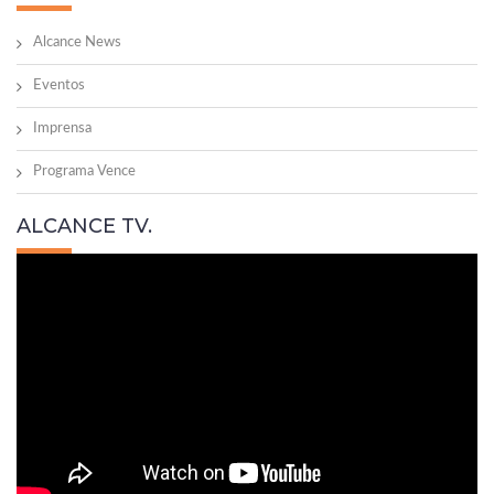
Alcance News
Eventos
Imprensa
Programa Vence
ALCANCE TV.