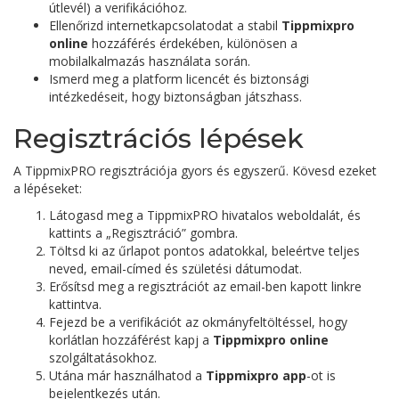
útlevél) a verifikációhoz.
Ellenőrizd internetkapcsolatodat a stabil
Tippmixpro
online
hozzáférés érdekében, különösen a
mobilalkalmazás használata során.
Ismerd meg a platform licencét és biztonsági
intézkedéseit, hogy biztonságban játszhass.
Regisztrációs lépések
A TippmixPRO regisztrációja gyors és egyszerű. Kövesd ezeket
a lépéseket:
Látogasd meg a TippmixPRO hivatalos weboldalát, és
kattints a „Regisztráció” gombra.
Töltsd ki az űrlapot pontos adatokkal, beleértve teljes
neved, email-címed és születési dátumodat.
Erősítsd meg a regisztrációt az email-ben kapott linkre
kattintva.
Fejezd be a verifikációt az okmányfeltöltéssel, hogy
korlátlan hozzáférést kapj a
Tippmixpro online
szolgáltatásokhoz.
Utána már használhatod a
Tippmixpro app
-ot is
bejelentkezés után.