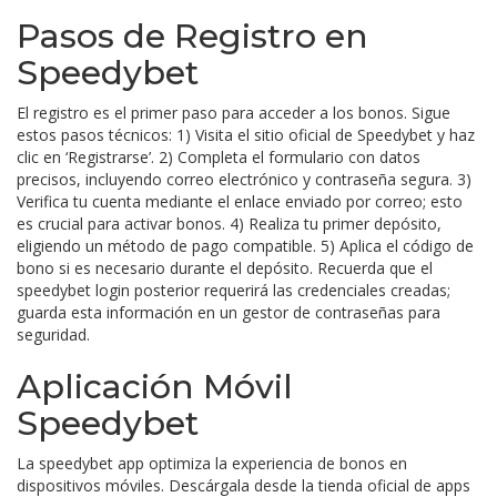
Pasos de Registro en
Speedybet
El registro es el primer paso para acceder a los bonos. Sigue
estos pasos técnicos: 1) Visita el sitio oficial de Speedybet y haz
clic en ‘Registrarse’. 2) Completa el formulario con datos
precisos, incluyendo correo electrónico y contraseña segura. 3)
Verifica tu cuenta mediante el enlace enviado por correo; esto
es crucial para activar bonos. 4) Realiza tu primer depósito,
eligiendo un método de pago compatible. 5) Aplica el código de
bono si es necesario durante el depósito. Recuerda que el
speedybet login posterior requerirá las credenciales creadas;
guarda esta información en un gestor de contraseñas para
seguridad.
Aplicación Móvil
Speedybet
La speedybet app optimiza la experiencia de bonos en
dispositivos móviles. Descárgala desde la tienda oficial de apps