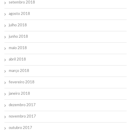
setembro 2018
agosto 2018
julho 2018
junho 2018
maio 2018
abril 2018
março 2018
fevereiro 2018
janeiro 2018
dezembro 2017
novembro 2017
outubro 2017