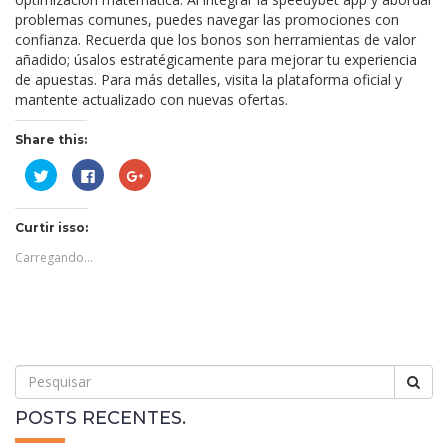
problemas comunes, puedes navegar las promociones con
confianza. Recuerda que los bonos son herramientas de valor
añadido; úsalos estratégicamente para mejorar tu experiencia
de apuestas. Para más detalles, visita la plataforma oficial y
mantente actualizado con nuevas ofertas.
Share this:
Clique
Clique
Compartilhe
para
para
no
compartilhar
compartilhar
Google+
no
no
(abre
Twitter(abre
Facebook(abre
em
Curtir isso:
em
em
nova
nova
nova
janela)
janela)
janela)
Carregando...
POSTS RECENTES.