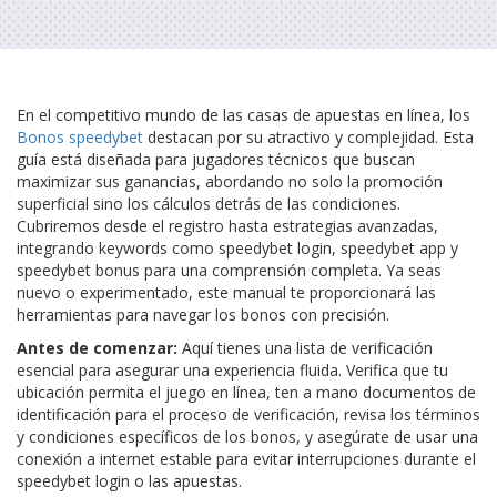
En el competitivo mundo de las casas de apuestas en línea, los
Bonos speedybet
destacan por su atractivo y complejidad. Esta
guía está diseñada para jugadores técnicos que buscan
maximizar sus ganancias, abordando no solo la promoción
superficial sino los cálculos detrás de las condiciones.
Cubriremos desde el registro hasta estrategias avanzadas,
integrando keywords como speedybet login, speedybet app y
speedybet bonus para una comprensión completa. Ya seas
nuevo o experimentado, este manual te proporcionará las
herramientas para navegar los bonos con precisión.
Antes de comenzar:
Aquí tienes una lista de verificación
esencial para asegurar una experiencia fluida. Verifica que tu
ubicación permita el juego en línea, ten a mano documentos de
identificación para el proceso de verificación, revisa los términos
y condiciones específicos de los bonos, y asegúrate de usar una
conexión a internet estable para evitar interrupciones durante el
speedybet login o las apuestas.