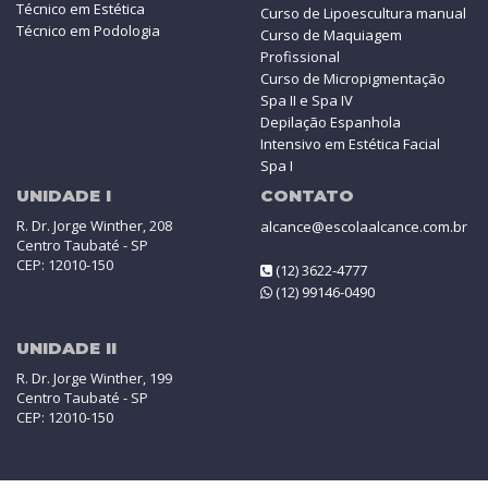
Técnico em Estética
Curso de Lipoescultura manual
Técnico em Podologia
Curso de Maquiagem
Profissional
Curso de Micropigmentação
Spa II e Spa IV
Depilação Espanhola
Intensivo em Estética Facial
Spa I
UNIDADE I
CONTATO
R. Dr. Jorge Winther, 208
alcance@escolaalcance.com.br
Centro Taubaté - SP
CEP: 12010-150
(12) 3622-4777
(12) 99146-0490
UNIDADE II
R. Dr. Jorge Winther, 199
Centro Taubaté - SP
CEP: 12010-150