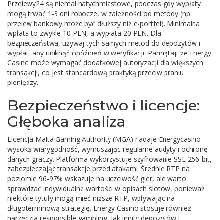
Przelewy24 są niemal natychmiastowe, podczas gdy wypłaty
mogą trwać 1-3 dni robocze, w zależności od metody (np.
przelew bankowy może być dłuższy niż e-portfel). Minimalna
wpłata to zwykle 10 PLN, a wypłata 20 PLN. Dla
bezpieczeństwa, używaj tych samych metod do depozytów i
wypłat, aby uniknąć opóźnień w weryfikacji. Pamiętaj, że Energy
Casino może wymagać dodatkowej autoryzacji dla większych
transakcji, co jest standardową praktyką przeciw praniu
pieniędzy.
Bezpieczeństwo i licencje:
Głęboka analiza
Licencja Malta Gaming Authority (MGA) nadaje Energycasino
wysoką wiarygodność, wymuszając regularne audyty i ochronę
danych graczy. Platforma wykorzystuje szyfrowanie SSL 256-bit,
zabezpieczając transakcje przed atakami. Średnie RTP na
poziomie 96-97% wskazuje na uczciwość gier, ale warto
sprawdzać indywidualne wartości w opisach slotów, ponieważ
niektóre tytuły mogą mieć niższe RTP, wpływając na
długoterminową strategię. Energy Casino stosuje również
narzędzia responsible gambling, jak limity depozytów i