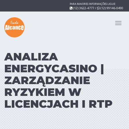
PARA MAIORES INFORMAÇÕES LIGUE:
(12) 3622-4777
/
(12) 99146-0490
Toggl
navig
ANALIZA
ENERGYCASINO |
ZARZĄDZANIE
RYZYKIEM W
LICENCJACH I RTP