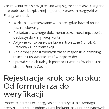
Zanim zanurzysz się w grze, upewnij się, że spełniasz te kryteria
– to podstawa bezpiecznej i zgodnej z prawem rozgrywki w
Energycasino pl:
Wiek 18+ i zamieszkanie w Polsce, gdzie hazard online
jest regulowany.
Posiadanie ważnego dokumentu tożsamości (np. dowód
osobisty) do weryfikacji konta.
Aktywne konto bankowe lub elektroniczne (np. BLIK,
Przelewy24) do transakcji.
Znajomość podstawowych zasad responsible gambling,
takich jak ustawianie limitów depozytów.
Sprawdzenie aktualnych promocji i warunków obrotu na
stronie Energy Casino.
Rejestracja krok po kroku:
Od formularza do
weryfikacji
Proces rejestracji w Energycasino jest szybki, ale wymaga
precyzji. Postępuj zgodnie z tymi krokami, aby uniknąć typowych