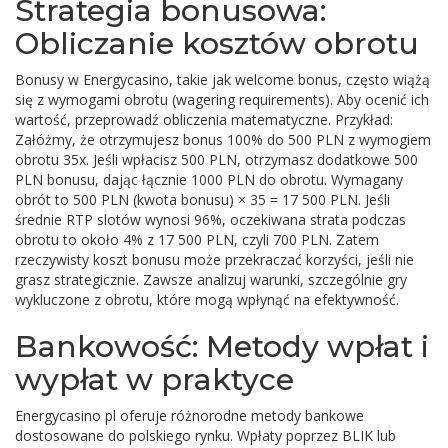
Strategia bonusowa:
Obliczanie kosztów obrotu
Bonusy w Energycasino, takie jak welcome bonus, często wiążą
się z wymogami obrotu (wagering requirements). Aby ocenić ich
wartość, przeprowadź obliczenia matematyczne. Przykład:
Załóżmy, że otrzymujesz bonus 100% do 500 PLN z wymogiem
obrotu 35x. Jeśli wpłacisz 500 PLN, otrzymasz dodatkowe 500
PLN bonusu, dając łącznie 1000 PLN do obrotu. Wymagany
obrót to 500 PLN (kwota bonusu) × 35 = 17 500 PLN. Jeśli
średnie RTP slotów wynosi 96%, oczekiwana strata podczas
obrotu to około 4% z 17 500 PLN, czyli 700 PLN. Zatem
rzeczywisty koszt bonusu może przekraczać korzyści, jeśli nie
grasz strategicznie. Zawsze analizuj warunki, szczególnie gry
wykluczone z obrotu, które mogą wpłynąć na efektywność.
Bankowość: Metody wpłat i
wypłat w praktyce
Energycasino pl oferuje różnorodne metody bankowe
dostosowane do polskiego rynku. Wpłaty poprzez BLIK lub