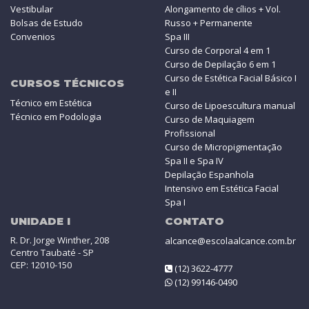
Vestibular
Alongamento de cílios + Vol.
Bolsas de Estudo
Russo + Permanente
Convenios
Spa III
Curso de Corporal 4 em 1
Curso de Depilação 6 em 1
Curso de Estética Facial Básico I
CURSOS TÉCNICOS
e II
Técnico em Estética
Curso de Lipoescultura manual
Técnico em Podologia
Curso de Maquiagem
Profissional
Curso de Micropigmentação
Spa II e Spa IV
Depilação Espanhola
Intensivo em Estética Facial
Spa I
UNIDADE I
CONTATO
R. Dr. Jorge Winther, 208
alcance@escolaalcance.com.br
Centro Taubaté - SP
CEP: 12010-150
(12) 3622-4777
(12) 99146-0490