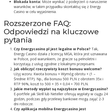
Blokada konta:
Może wynikać z podejrzeń o naruszenie
warunków; w takim przypadku skontaktuj się z Energy
Casino w celu wyjaśnienia.
Rozszerzone FAQ:
Odpowiedzi na kluczowe
pytania
Czy Energycasino pl jest legalne w Polsce?
Tak,
Energy Casino działa z licencją MGA, która jest uznawana
w Polsce, pod warunkiem, że gracze są pełnoletni i
korzystają z usług zgodnie z lokalnymi przepisami.
Jak obliczyć rzeczywisty koszt bonusu welcome?
Użyj wzoru: Kwota bonusu × Wymóg obrotu × (1 –
Średnie RTP). Np., dla bonusu 500 PLN z obrotem 35x i
RTP 96%, koszt to 500 × 35 × 0,04 = 700 PLN.
Jakie metody wypłat są najszybsze w Energycasino?
E-portfele jak Skrill lub Neteller oferują wypłaty w ciągu 24
godzin, podczas gdy przelewy bankowe mogą zająć 2-3
dni robocze.
Czy aplikacja mobilna Energycasino jest