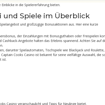
Einblicke in die Spielererfahrung bieten.
 und Spiele im Überblick
 Spielangebot und großzügige Bonusaktionen aus. Hier eine kurze
mensbonus, der Einzahlungen mit Bonusguthaben oder Freispielen kom
Cashback-Angebote halten das Erlebnis spannend. Achten Sie auf d
n.
en, darunter Spielautomaten, Tischspiele wie Blackjack und Roulette
Captain Cooks Casino ist bekannt für seine vielfältige Auswahl, die 
 ist.
oks Casino veranschaulicht und Tipps für Neulinge bietet.