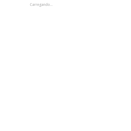
nova
nova
janela)
janela)
janela)
Carregando...