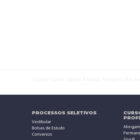
Captain Cooks Casino Analyse: Meistern des A
PROCESSOS SELETIVOS
CURS
PROFI
Vestibular
Alongame
Bolsas de Estudo
Permane
Convenios
Spa III