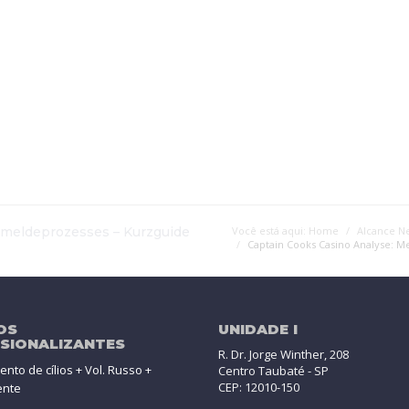
nmeldeprozesses – Kurzguide
Você está aqui: Home
Alcance N
Captain Cooks Casino Analyse: 
OS
UNIDADE I
SIONALIZANTES
R. Dr. Jorge Winther, 208
nto de cílios + Vol. Russo +
Centro Taubaté - SP
CEP: 12010-150
nte