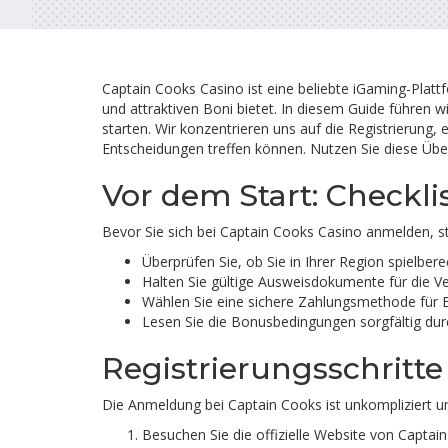
Captain Cooks Casino ist eine beliebte iGaming-Plattf
und attraktiven Boni bietet. In diesem Guide führen 
starten. Wir konzentrieren uns auf die Registrierung, 
Entscheidungen treffen können. Nutzen Sie diese Üb
Vor dem Start: Checkli
Bevor Sie sich bei Captain Cooks Casino anmelden, st
Überprüfen Sie, ob Sie in Ihrer Region spielbere
Halten Sie gültige Ausweisdokumente für die Ver
Wählen Sie eine sichere Zahlungsmethode für 
Lesen Sie die Bonusbedingungen sorgfältig du
Registrierungsschritte
Die Anmeldung bei Captain Cooks ist unkompliziert und
Besuchen Sie die offizielle Website von Captain