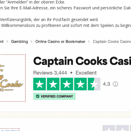
oder “Anmelden” in der oberen Ecke.
en Sie Ihre E-Mail-Adresse, ein sicheres Passwort und persönliche Da
erifizierungslink, der an Ihr Postfach gesendet wird.
n Willkommensboni zu profitieren und sofort mit dem Spielen zu begin