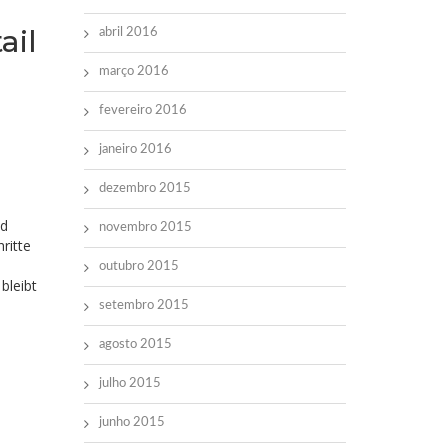
ail
abril 2016
março 2016
fevereiro 2016
janeiro 2016
dezembro 2015
nd
novembro 2015
ritte
outubro 2015
bleibt
setembro 2015
agosto 2015
julho 2015
junho 2015