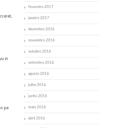
fevereiro 2017
ccarat,
janeiro 2017
dezembro 2016
novembro 2016
outubro 2016
vu in
setembro 2016
agosto 2016
julho 2016
junho 2016
no pa
maio 2016
abril 2016