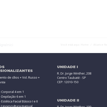
igralnici
Você está aqui: Home
Alcance N
OS
UNIDADE I
SIONALIZANTES
R. Dr. Jorge Winther, 208
nto de cílios + Vol. Russo +
Centro Taubaté - SP
CEP: 12010-150
nte
 Corporal 4 em 1
 Depilação 6 em 1
UNIDADE II
Estética Facial Básico I e II
 Lipoescultura manual
R. Dr. Jorge Winther, 199