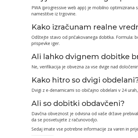
PWA (progressive web app) je mobilno optimizirana sp
namestitve iz trgovine.
Kako izračunam realne vred
Odštejte stavo od pričakovanega dobitka. Formula: bon
prispevke iger.
Ali lahko dvignem dobitke br
Ne, verifikacija je obvezna za vse dvige nad določenim
Kako hitro so dvigi obdelani
Dvigi z e-denarnicami so običajno obdelani v 24 urah,
Ali so dobitki obdavčeni?
Davčna obveznost je odvisna od vaše države prebival
da se posvetujete z računovodjo.
Sedaj imate vse potrebne informacije za varen in pri