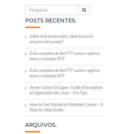
POSTS RECENTES.
Ivibet kod promocyjny: Jakie korzyści
przynosi aktywacja?
Guía completa de Bet777 casino: registro,
bono y consejos RTP
Guía completa de Bet777 casino: registro,
bono y consejos RTP
Seven Casino En Ligne : Guide d’Inscription
et Exploration des Jeux – Pro Tips
How to Get Started at Picklebet Casino – A
Step-by-Step Guide
ARQUIVOS.