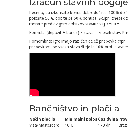
Izračun stavnih pogoj
Recimo, da izkoristite bonus dobrodošlice: 100% do 
položite 50 €, dobite še 50 € bonusa. Skupni znesek z
morate pred dvigom dobitkov staviti vsaj 3.500 €.
Formula: (depozit + bonus) × stava = znesek stav. Prim
Pomembno: Igre imajo različen delež prispevka (npr. 
prispevkom, se vsaka stava šteje le 10% proti stavn
Bančništvo in plačila
Način plačila
Minimalni polog
Čas dviga
Provi
Visa/Mastercard
10 €
1–3 dni
Brez