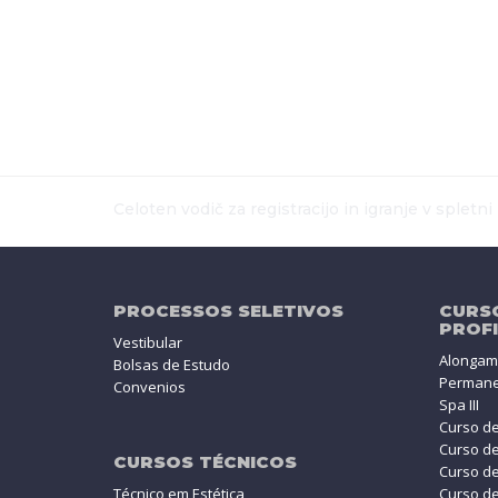
Celoten vodič za registracijo in igranje v spletni 
PROCESSOS SELETIVOS
CURS
PROFI
Vestibular
Alongame
Bolsas de Estudo
Permane
Convenios
Spa III
Curso de
Curso de
CURSOS TÉCNICOS
Curso de 
Técnico em Estética
Curso de