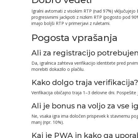
Igralni avtomati z visokim RTP (nad 97%) vključujejo
progresivnimi jackpoti z nizkim RTP (pogosto pod 90%
imajo boljši RTP v primerjavi z ruletami.
Pogosta vprašanja
Ali za registracijo potrebu
Da, igralnica zahteva verifikacijo identitete pred prv
morebiti dokazilo o plačilu.
Kako dolgo traja verifikacija
Verifikacija običajno traja 1–3 delovne dni. Pospešite
Ali je bonus na voljo za vse i
Ne, vsaka igra ima določen prispevek k stavnemu pogo
manj (npr. 10%).
Kaj je PWA in kako ga upor