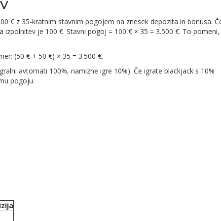
ev
100 € z 35-kratnim stavnim pogojem na znesek depozita in bonusa. Č
a izpolnitev je 100 €. Stavni pogoj = 100 € × 35 = 3.500 €. To pomeni,
er: (50 € + 50 €) × 35 = 3.500 €.
igralni avtomati 100%, namizne igre 10%). Če igrate blackjack s 10%
emu pogoju.
zija