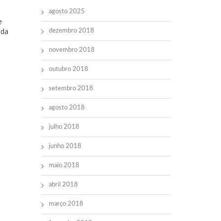
agosto 2025
e
 da
dezembro 2018
novembro 2018
outubro 2018
setembro 2018
agosto 2018
julho 2018
junho 2018
maio 2018
abril 2018
março 2018