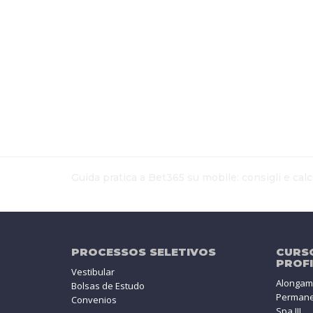
Guida pratica a Bet365 su mobile: consigli e cal
PROCESSOS SELETIVOS
CURS
PROFI
Vestibular
Alongame
Bolsas de Estudo
Permane
Convenios
Spa III