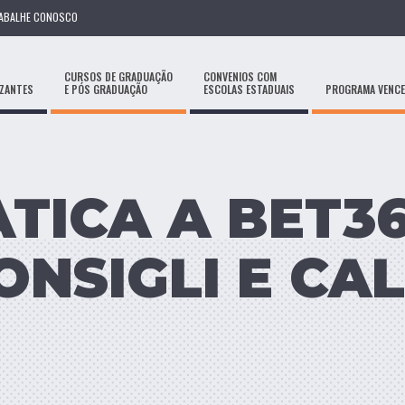
ABALHE CONOSCO
CURSOS DE GRADUAÇÃO
CONVENIOS COM
IZANTES
E PÓS GRADUAÇÃO
ESCOLAS ESTADUAIS
PROGRAMA VENCE
TICA A BET36
ONSIGLI E CA