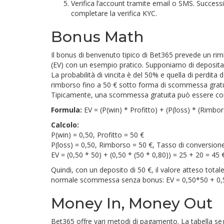
Verifica l’account tramite email o SMS. Successi
completare la verifica KYC.
Bonus Math
Il bonus di benvenuto tipico di Bet365 prevede un ri
(EV) con un esempio pratico. Supponiamo di depositar
La probabilità di vincita è del 50% e quella di perdita 
rimborso fino a 50 € sotto forma di scommessa gratui
Tipicamente, una scommessa gratuita può essere conver
Formula:
EV = (P(win) * Profitto) + (P(loss) * (Rimbo
Calcolo:
P(win) = 0,50, Profitto = 50 €
P(loss) = 0,50, Rimborso = 50 €, Tasso di conversion
EV = (0,50 * 50) + (0,50 * (50 * 0,80)) = 25 + 20 = 45 
Quindi, con un deposito di 50 €, il valore atteso tot
normale scommessa senza bonus: EV = 0,50*50 + 0,50*
Money In, Money Out
Bet365 offre vari metodi di pagamento. La tabella seg