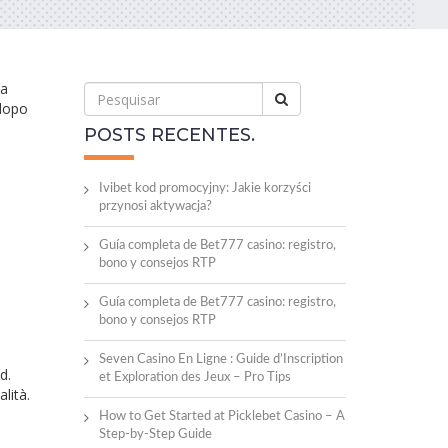
ia
 dopo
POSTS RECENTES.
Ivibet kod promocyjny: Jakie korzyści
przynosi aktywacja?
Guía completa de Bet777 casino: registro,
bono y consejos RTP
Guía completa de Bet777 casino: registro,
bono y consejos RTP
Seven Casino En Ligne : Guide d’Inscription
d.
et Exploration des Jeux – Pro Tips
lità.
How to Get Started at Picklebet Casino – A
Step-by-Step Guide