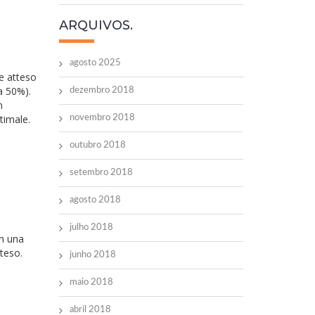
ARQUIVOS.
agosto 2025
e atteso
a 50%).
dezembro 2018
n
timale.
novembro 2018
outubro 2018
setembro 2018
agosto 2018
julho 2018
on una
teso.
junho 2018
maio 2018
abril 2018