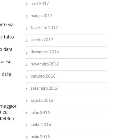
abril 2017
março 2017
rto via
fevereiro 2017
e tutto
janeiro 2017
ti darà
dezembro 2016
 paese,
novembro 2016
o della
outubro 2016
setembro 2016
agosto 2016
a maggior
a cui
julho 2016
 bet365
junho 2016
maio 2016