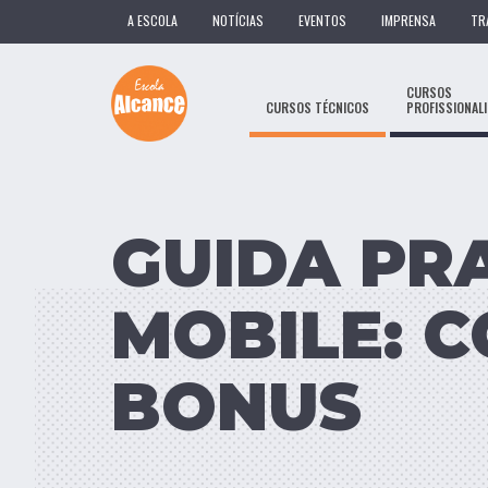
A ESCOLA
NOTÍCIAS
EVENTOS
IMPRENSA
TR
CURSOS
CURSOS TÉCNICOS
PROFISSIONAL
GUIDA PRA
MOBILE: C
BONUS