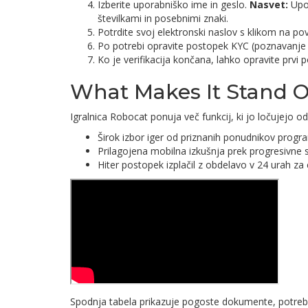
Izberite uporabniško ime in geslo.
Nasvet:
Upor
številkami in posebnimi znaki.
Potrdite svoj elektronski naslov s klikom na p
Po potrebi opravite postopek KYC (poznavanje 
Ko je verifikacija končana, lahko opravite prvi p
What Makes It Stand 
Igralnica Robocat ponuja več funkcij, ki jo ločujejo o
Širok izbor iger od priznanih ponudnikov prog
Prilagojena mobilna izkušnja prek progresivne s
Hiter postopek izplačil z obdelavo v 24 urah za
Spodnja tabela prikazuje pogoste dokumente, potrebne