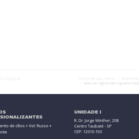
ben vodnik
Você está aqui: Home
Alcance N
Kako se registrirati v igralnici 
OS
UNIDADE I
SIONALIZANTES
R. Dr. Jorge Winther, 208
nto de cílios + Vol. Russo +
Centro Taubaté - SP
CEP: 12010-150
nte