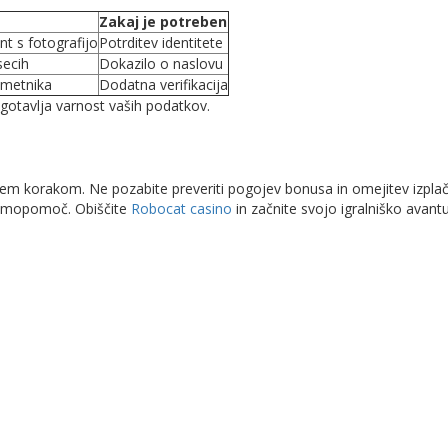
Zakaj je potreben
t s fotografijo
Potrditev identitete
secih
Dokazilo o naslovu
 imetnika
Dodatna verifikacija
agotavlja varnost vaših podatkov.
te tem korakom. Ne pozabite preveriti pogojev bonusa in omejitev izplači
 samopomoč. Obiščite
Robocat casino
in začnite svojo igralniško avantu