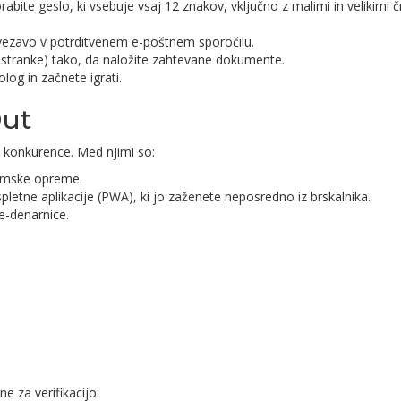
abite geslo, ki vsebuje vsaj 12 znakov, vključno z malimi in velikimi č
ovezavo v potrditvenem e-poštnem sporočilu.
stranke) tako, da naložite zahtevane dokumente.
olog in začnete igrati.
Out
d konkurence. Med njimi so:
ramske opreme.
pletne aplikacije (PWA), ki jo zaženete neposredno iz brskalnika.
 e-denarnice.
 za verifikacijo: