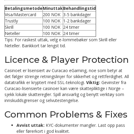
Betalingsmetode
Minuttak
Behandlingstid
Visa/Mastercard
200 NOK
3-5 bankdager
Trustly
100 NOK
1-2 bankdager
Skrill
100 NOK
24 timer
Neteller
100 NOK
24 timer
Tips: For raskest uttak, velg e-lommebøker som Skrill eller
Neteller. Bankkort tar lengst tid.
Licence & Player Protection
Casinoet er lisensiert av Curacao eGaming, noe som betyr at
det følger strenge retningslinjer for sikkerhet og rettferdighet. All
datatrafikk er kryptert med SSL-teknologi.
Viktig:
Gevinster fra
Curacao-lisensierte casinoer kan være skattepliktige i Norge –
sjekk lokale skatteregler. Spill ansvarlig og benytt verktøy som
innskuddsgrenser og selvutestengelse.
Common Problems & Fixes
Avvist uttak:
KYC-dokumenter mangler. Last opp pass
eller førerkort i god kvalitet.