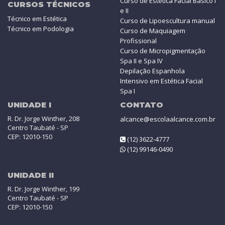
Curso de Estética Facial Básico I
CURSOS TÉCNICOS
e II
Técnico em Estética
Curso de Lipoescultura manual
Técnico em Podologia
Curso de Maquiagem
Profissional
Curso de Micropigmentação
Spa II e Spa IV
Depilação Espanhola
Intensivo em Estética Facial
Spa I
UNIDADE I
CONTATO
R. Dr. Jorge Winther, 208
alcance@escolaalcance.com.br
Centro Taubaté - SP
CEP: 12010-150
(12) 3622-4777
(12) 99146-0490
UNIDADE II
R. Dr. Jorge Winther, 199
Centro Taubaté - SP
CEP: 12010-150