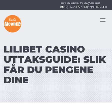
PARA MAIORES INFORMAÇÕES LIGUE:
(12) 3622-4777
/
(12) 99146-0490
Toggl
navig
LILIBET CASINO
UTTAKSGUIDE: SLIK
FÅR DU PENGENE
DINE