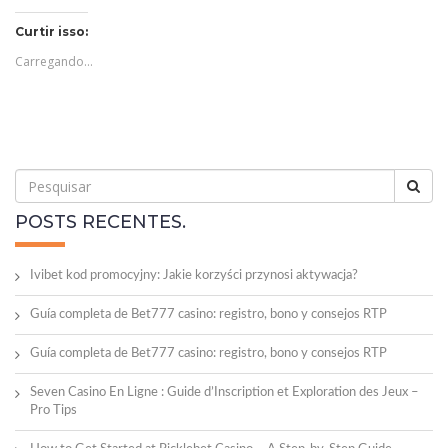
no
no
(abre
Twitter(abre
Facebook(abre
em
Curtir isso:
em
em
nova
nova
nova
janela)
janela)
janela)
Carregando...
POSTS RECENTES.
Ivibet kod promocyjny: Jakie korzyści przynosi aktywacja?
Guía completa de Bet777 casino: registro, bono y consejos RTP
Guía completa de Bet777 casino: registro, bono y consejos RTP
Seven Casino En Ligne : Guide d’Inscription et Exploration des Jeux –
Pro Tips