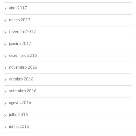
abril 2017
março 2017
fevereiro 2017
janeiro 2017
dezembro 2016
novembro 2016
outubro 2016
setembro 2016
agosto 2016
julho 2016
junho 2016