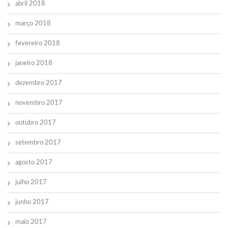
abril 2018
março 2018
fevereiro 2018
janeiro 2018
dezembro 2017
novembro 2017
outubro 2017
setembro 2017
agosto 2017
julho 2017
junho 2017
maio 2017