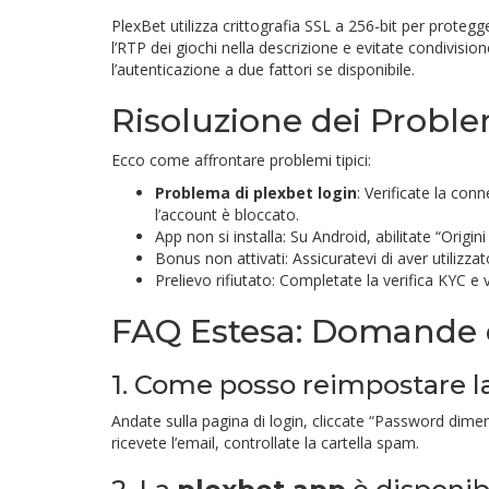
PlexBet utilizza crittografia SSL a 256-bit per protegg
l’RTP dei giochi nella descrizione e evitate condivision
l’autenticazione a due fattori se disponibile.
Risoluzione dei Probl
Ecco come affrontare problemi tipici:
Problema di
plexbet login
: Verificate la co
l’account è bloccato.
App non si installa: Su Android, abilitate “Origin
Bonus non attivati: Assicuratevi di aver utilizza
Prelievo rifiutato: Completate la verifica KYC e v
FAQ Estesa: Domande e
1. Come posso reimpostare l
Andate sulla pagina di login, cliccate “Password dimenti
ricevete l’email, controllate la cartella spam.