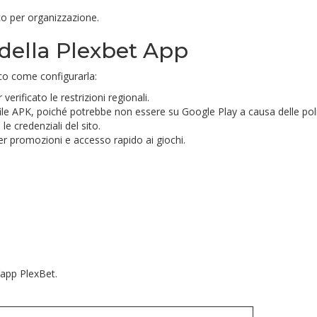
co per organizzazione.
o della Plexbet App
cco come configurarla:
verificato le restrizioni regionali.
l file APK, poiché potrebbe non essere su Google Play a causa delle poli
le credenziali del sito.
er promozioni e accesso rapido ai giochi.
l’app PlexBet.