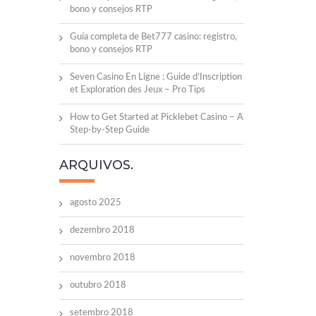
bono y consejos RTP
Guía completa de Bet777 casino: registro,
bono y consejos RTP
Seven Casino En Ligne : Guide d’Inscription
et Exploration des Jeux – Pro Tips
How to Get Started at Picklebet Casino – A
Step-by-Step Guide
ARQUIVOS.
agosto 2025
dezembro 2018
novembro 2018
outubro 2018
setembro 2018