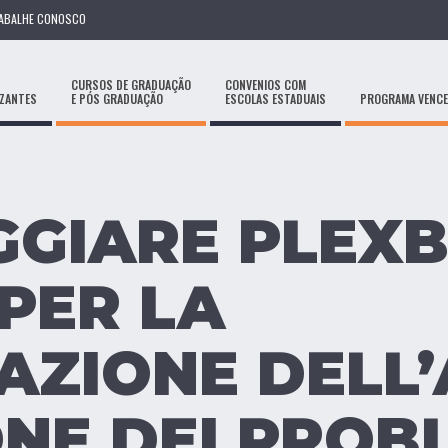
ABALHE CONOSCO
CURSOS DE GRADUAÇÃO
CONVENIOS COM
IZANTES
E PÓS GRADUAÇÃO
ESCOLAS ESTADUAIS
PROGRAMA VENCE
GIARE PLEXB
PER LA
ZIONE DELL’
NE DEI PROBL