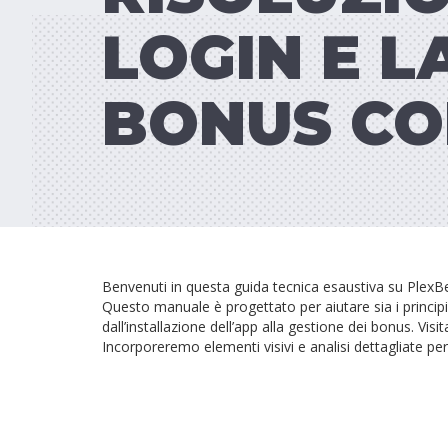
LOGIN E L
BONUS CON
Benvenuti in questa guida tecnica esaustiva su PlexB
Questo manuale è progettato per aiutare sia i principia
dall’installazione dell’app alla gestione dei bonus. Visi
Incorporeremo elementi visivi e analisi dettagliate 