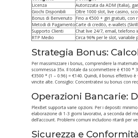
Licenza
Autorizzata da ADM (Italia), g
Giochi Disponibili
Oltre 1000 slot, live casino, 
Bonus di Benvenuto
Fino a €500 + giri gratuiti, con
Metodi di Pagamento
Carte di credito, e-wallets (Skrill
Supporto Clienti
Chat live 24/7, email, telefono i
RTP Medio
Circa 96% per le slot, variabile 
Strategia Bonus: Calco
Per massimizzare i bonus, comprendere la matematica
scommessa 35x. Il totale da scommettere è €100 * 35 
€3500 * (1 – 0.96) = €140. Quindi, il bonus effettiv
vincite alte. Consiglio: Concentratevi su bonus con requ
Operazioni Bancarie: De
PlexBet supporta varie opzioni. Per i depositi: minimo
elaborazione di 1-3 giorni lavorativi, a seconda del me
dell’account. Problemi comuni includono ritardi per ver
Sicurezza e Conformit