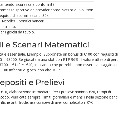
arantendo sicurezza e conformità.
scommesse sportive da provider come NetEnt e Evolution.
 requisiti di scommessa di 35x.
, Neteller), bonifici bancari.
n italiano.
per i giochi da tavolo.
li e Scenari Matematici
 è essenziale. Esempio: Supponete un bonus di €100 con requisiti di
= €3500. Se giocate a una slot con RTP 96%, il valore atteso di perd
o è €100 – €140 = -€40, indicando che potrebbe non essere vantaggioso
isiti inferiori o giochi con alto RTP.
positi e Prelievi
 €10, elaborazione immediata. Per i prelievi: minimo €20, tempi di
todo. Verificate sempre i limiti giornalieri e mensili nella sezione banc
ifiche anti-frode; assicuratevi di aver completato il KYC.
à