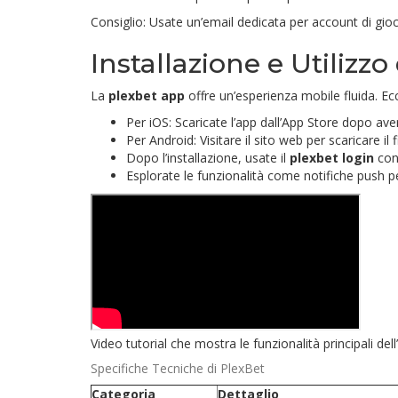
Consiglio: Usate un’email dedicata per account di gio
Installazione e Utilizz
La
plexbet app
offre un’esperienza mobile fluida. E
Per iOS: Scaricate l’app dall’App Store dopo aver 
Per Android: Visitare il sito web per scaricare i
Dopo l’installazione, usate il
plexbet login
con 
Esplorate le funzionalità come notifiche push p
Video tutorial che mostra le funzionalità principali del
Specifiche Tecniche di PlexBet
Categoria
Dettaglio