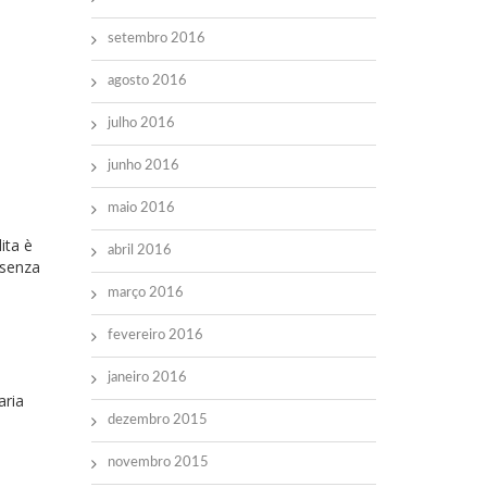
setembro 2016
agosto 2016
julho 2016
junho 2016
maio 2016
ita è
abril 2016
 senza
março 2016
fevereiro 2016
janeiro 2016
aria
dezembro 2015
novembro 2015