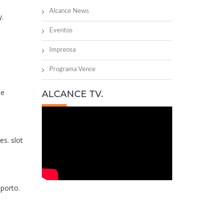
Alcance News
y.
Eventos
Imprensa
Programa Vence
ne
ALCANCE TV.
es. slot
pporto.