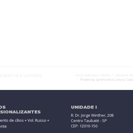
 bezpečne a výhodne
Você está aqui: Home
Alcance N
Praktický sprievodca Luxury Cas
OS
UNIDADE I
SIONALIZANTES
R. Dr. Jorge Winther, 208
nto de cílios + Vol. Russo +
Centro Taubaté - SP
CEP: 12010-150
nte