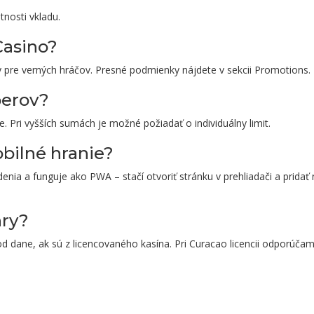
tnosti vkladu.
Casino?
 pre verných hráčov. Presné podmienky nájdete v sekcii Promotions.
berov?
. Pri vyšších sumách je možné požiadať o individuálny limit.
bilné hranie?
enia a funguje ako PWA – stačí otvoriť stránku v prehliadači a pridať
hry?
d dane, ak sú z licencovaného kasína. Pri Curacao licencii odporúča