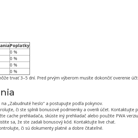
ania
Poplatky
0 %
0 %
0 %
0 %
ôže trvať 3–5 dní. Pred prvým výberom musíte dokončiť overenie účt
enia
e na „Zabudnuté heslo“ a postupujte podľa pokynov.
olujte, či ste splnili bonusové podmienky a overili účet. Kontaktujte 
e cache prehliadača, skúste iný prehliadač alebo použite PWA verziu
stite sa, že ste zadali bonusový kód. Kontaktujte live chat.
ntrolujte, či sú dokumenty platné a dobre čitateľné.