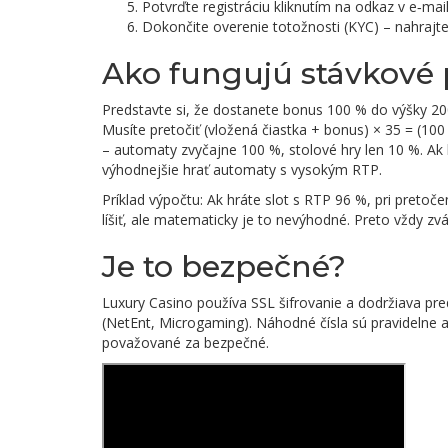
Potvrďte registráciu kliknutím na odkaz v e‑mail
Dokončite overenie totožnosti (KYC) – nahrajt
Ako fungujú stávkové 
Predstavte si, že dostanete bonus 100 % do výšky 200
Musíte pretočiť (vložená čiastka + bonus) × 35 = (100
– automaty zvyčajne 100 %, stolové hry len 10 %. Ak hr
výhodnejšie hrať automaty s vysokým RTP.
Príklad výpočtu: Ak hráte slot s RTP 96 %, pri pretoč
líšiť, ale matematicky je to nevýhodné. Preto vždy zvá
Je to bezpečné?
Luxury Casino používa SSL šifrovanie a dodržiava p
(NetEnt, Microgaming). Náhodné čísla sú pravidelne a
považované za bezpečné.