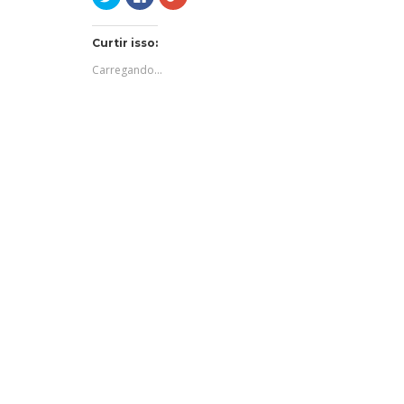
para
para
no
compartilhar
compartilhar
Google+
no
no
(abre
Twitter(abre
Facebook(abre
em
Curtir isso:
em
em
nova
nova
nova
janela)
janela)
janela)
Carregando...