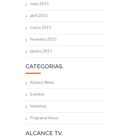
maio 2015
abril 2015
março 2015
fevereiro 2015
janeiro 2015
CATEGORIAS.
Alcance News
Eventos
Imprensa
Programa Vence
ALCANCE TV.