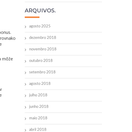
ARQUIVOS.
agosto 2025
bonus.
y rovnako
dezembro 2018
e
novembro 2018
sa môže
outubro 2018
setembro 2018
agosto 2018
v
e
julho 2018
junho 2018
maio 2018
abril 2018