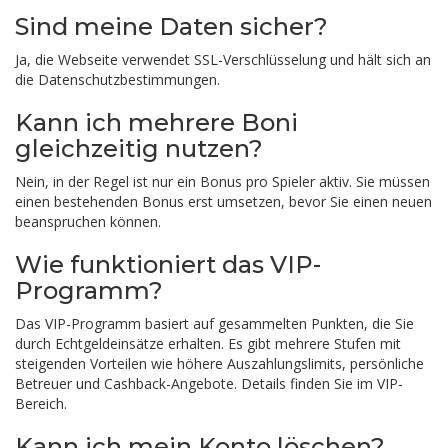
Sind meine Daten sicher?
Ja, die Webseite verwendet SSL-Verschlüsselung und hält sich an
die Datenschutzbestimmungen.
Kann ich mehrere Boni
gleichzeitig nutzen?
Nein, in der Regel ist nur ein Bonus pro Spieler aktiv. Sie müssen
einen bestehenden Bonus erst umsetzen, bevor Sie einen neuen
beanspruchen können.
Wie funktioniert das VIP-
Programm?
Das VIP-Programm basiert auf gesammelten Punkten, die Sie
durch Echtgeldeinsätze erhalten. Es gibt mehrere Stufen mit
steigenden Vorteilen wie höhere Auszahlungslimits, persönliche
Betreuer und Cashback-Angebote. Details finden Sie im VIP-
Bereich.
Kann ich mein Konto löschen?