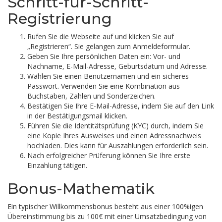
Schritt-für-Schritt-
Registrierung
Rufen Sie die Webseite auf und klicken Sie auf
„Registrieren“. Sie gelangen zum Anmeldeformular.
Geben Sie Ihre persönlichen Daten ein: Vor- und
Nachname, E-Mail-Adresse, Geburtsdatum und Adresse.
Wählen Sie einen Benutzernamen und ein sicheres
Passwort. Verwenden Sie eine Kombination aus
Buchstaben, Zahlen und Sonderzeichen.
Bestätigen Sie Ihre E-Mail-Adresse, indem Sie auf den Link
in der Bestätigungsmail klicken.
Führen Sie die Identitätsprüfung (KYC) durch, indem Sie
eine Kopie Ihres Ausweises und einen Adressnachweis
hochladen. Dies kann für Auszahlungen erforderlich sein.
Nach erfolgreicher Prüferung können Sie Ihre erste
Einzahlung tätigen.
Bonus-Mathematik
Ein typischer Willkommensbonus besteht aus einer 100%igen
Übereinstimmung bis zu 100€ mit einer Umsatzbedingung von