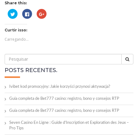
Share this:
Clique
Clique
Compartilhe
para
para
no
compartilhar
compartilhar
Google+
no
no
(abre
Twitter(abre
Facebook(abre
em
Curtir isso:
em
em
nova
nova
nova
janela)
janela)
janela)
Carregando...
POSTS RECENTES.
Ivibet kod promocyjny: Jakie korzyści przynosi aktywacja?
Guía completa de Bet777 casino: registro, bono y consejos RTP
Guía completa de Bet777 casino: registro, bono y consejos RTP
Seven Casino En Ligne : Guide d’Inscription et Exploration des Jeux –
Pro Tips