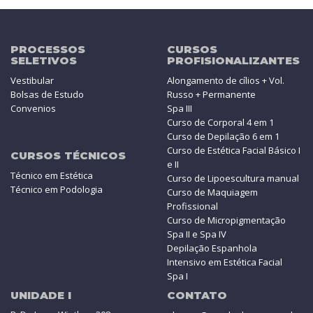
PROCESSOS
CURSOS
SELETIVOS
PROFISIONALIZANTES
Vestibular
Alongamento de cílios + Vol.
Bolsas de Estudo
Russo + Permanente
Convenios
Spa III
Curso de Corporal 4 em 1
Curso de Depilação 6 em 1
Curso de Estética Facial Básico I
CURSOS TÉCNICOS
e II
Técnico em Estética
Curso de Lipoescultura manual
Técnico em Podologia
Curso de Maquiagem
Profissional
Curso de Micropigmentação
Spa II e Spa IV
Depilação Espanhola
Intensivo em Estética Facial
Spa I
UNIDADE I
CONTATO