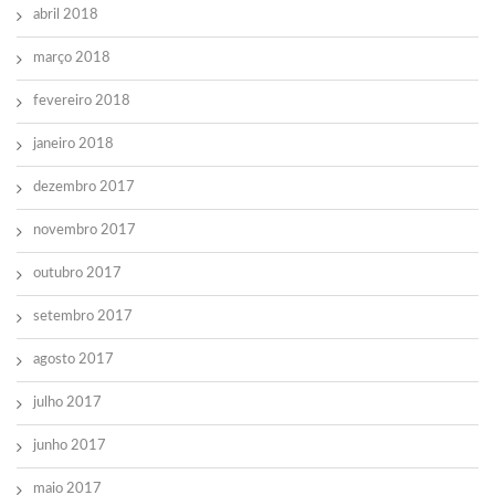
abril 2018
março 2018
fevereiro 2018
janeiro 2018
dezembro 2017
novembro 2017
outubro 2017
setembro 2017
agosto 2017
julho 2017
junho 2017
maio 2017