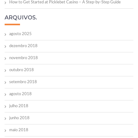
How to Get Started at Picklebet Casino – A Step-by-Step Guide
ARQUIVOS.
agosto 2025
dezembro 2018
novembro 2018
outubro 2018
setembro 2018
agosto 2018
julho 2018
junho 2018
maio 2018