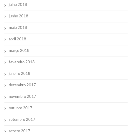
julho 2018
junho 2018
maio 2018
abril 2018
março 2018
fevereiro 2018
janeiro 2018
dezembro 2017
novembro 2017
outubro 2017
setembro 2017
agosto 2017