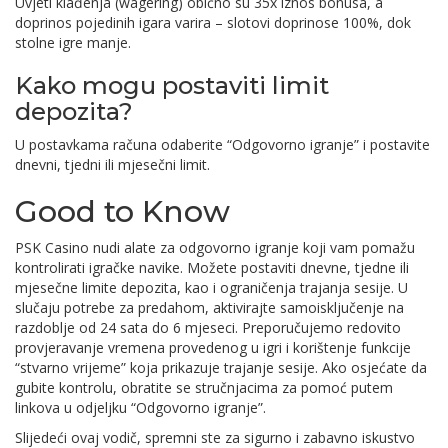
Uvjeti klađenja (wagering) obično su 35x iznos bonusa, a
doprinos pojedinih igara varira – slotovi doprinose 100%, dok
stolne igre manje.
Kako mogu postaviti limit
depozita?
U postavkama računa odaberite “Odgovorno igranje” i postavite
dnevni, tjedni ili mjesečni limit.
Good to Know
PSK Casino nudi alate za odgovorno igranje koji vam pomažu
kontrolirati igračke navike. Možete postaviti dnevne, tjedne ili
mjesečne limite depozita, kao i ograničenja trajanja sesije. U
slučaju potrebe za predahom, aktivirajte samoisključenje na
razdoblje od 24 sata do 6 mjeseci. Preporučujemo redovito
provjeravanje vremena provedenog u igri i korištenje funkcije
“stvarno vrijeme” koja prikazuje trajanje sesije. Ako osjećate da
gubite kontrolu, obratite se stručnjacima za pomoć putem
linkova u odjeljku “Odgovorno igranje”.
Slijedeći ovaj vodič, spremni ste za sigurno i zabavno iskustvo