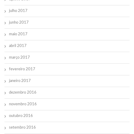
julho 2017
junho 2017
maio 2017
abril 2017
março 2017
fevereiro 2017
janeiro 2017
dezembro 2016
novembro 2016
outubro 2016
setembro 2016