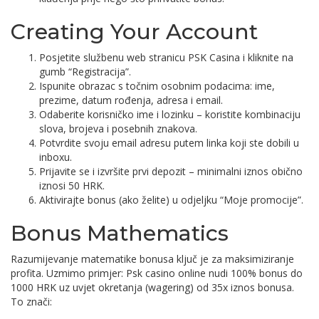
Creating Your Account
Posjetite službenu web stranicu PSK Casina i kliknite na
gumb “Registracija”.
Ispunite obrazac s točnim osobnim podacima: ime,
prezime, datum rođenja, adresa i email.
Odaberite korisničko ime i lozinku – koristite kombinaciju
slova, brojeva i posebnih znakova.
Potvrdite svoju email adresu putem linka koji ste dobili u
inboxu.
Prijavite se i izvršite prvi depozit – minimalni iznos obično
iznosi 50 HRK.
Aktivirajte bonus (ako želite) u odjeljku “Moje promocije”.
Bonus Mathematics
Razumijevanje matematike bonusa ključ je za maksimiziranje
profita. Uzmimo primjer: Psk casino online nudi 100% bonus do
1000 HRK uz uvjet okretanja (wagering) od 35x iznos bonusa.
To znači: