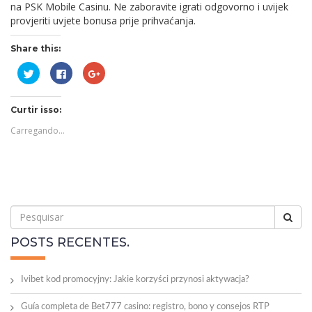
na PSK Mobile Casinu. Ne zaboravite igrati odgovorno i uvijek
provjeriti uvjete bonusa prije prihvaćanja.
Share this:
Clique
Clique
Compartilhe
para
para
no
compartilhar
compartilhar
Google+
no
no
(abre
Twitter(abre
Facebook(abre
em
Curtir isso:
em
em
nova
nova
nova
janela)
janela)
janela)
Carregando...
POSTS RECENTES.
Ivibet kod promocyjny: Jakie korzyści przynosi aktywacja?
Guía completa de Bet777 casino: registro, bono y consejos RTP