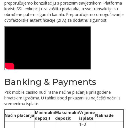
preporučujemo konzultaciju s poreznim savjetnikom. Platforma
koristi SSL enkripciju za zaštitu podataka, a sve transakcije su
obrađene putem sigurnih kanala. Preporučujemo omogućavanje
dvofaktorske autentifikacije (2FA) za dodatnu sigurnost.
Banking & Payments
Psk mobile casino nudi razne načine plaćanja prilagođene
hrvatskim igračima. U tablici ispod prikazani su najčešći načini s
vremenima isplate.
Minimalni
Maksimalni
Vrijeme
Način plaćanja
Naknade
depozit
depozit
isplate
1–3