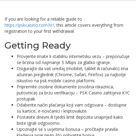
If you are looking for a reliable guide to
https://pskcasino.com.hr/
, this article covers everything from
registration to your first withdrawal.
Getting Ready
Provjerite imate li stabilnu internetsku vezu – preporučuje
se brzina od najmanje 5 Mbps za glatko igranje.
Osigurajte da vaš uređaj (mobitel, tablet ili računalo) ima
ažuriran preglednik (Chrome, Safari, Firefox) za najbolje
iskustvo na psk mobile casino platformi.
Pripremite osobne dokumente (osobna iskaznica,
putovnica) za brzu verifikaciju – PSK Casino zahtijeva KYC
postupak.
Odaberite način plaćanja koji vam odgovara – dostupne
su kartice, e-novčanici i kriptovalute.
Postavite dnevni ili tjedni limit depozita unaprijed kako
biste igrali odgovorno.
Upoznajte se s uvjetima bonusa – pročitajte pravila
klađenja prije nego što prihvatite bonus.