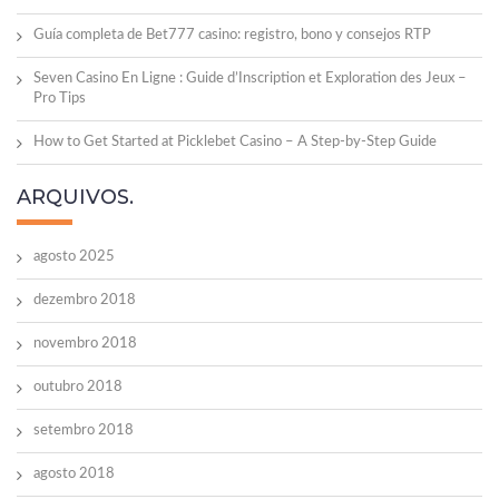
Guía completa de Bet777 casino: registro, bono y consejos RTP
Seven Casino En Ligne : Guide d’Inscription et Exploration des Jeux –
Pro Tips
How to Get Started at Picklebet Casino – A Step-by-Step Guide
ARQUIVOS.
agosto 2025
dezembro 2018
novembro 2018
outubro 2018
setembro 2018
agosto 2018