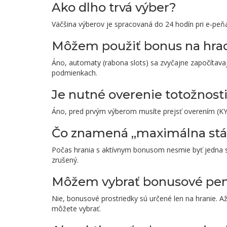
Ako dlho trvá výber?
Väčšina výberov je spracovaná do 24 hodín pri e‑peň
Môžem použiť bonus na hra
Áno, automaty (rabona slots) sa zvyčajne započítava
podmienkach.
Je nutné overenie totožnost
Áno, pred prvým výberom musíte prejsť overením (KYC
Čo znamená „maximálna stá
Počas hrania s aktívnym bonusom nesmie byť jedna st
zrušený.
Môžem vybrať bonusové pen
Nie, bonusové prostriedky sú určené len na hranie. A
môžete vybrať.