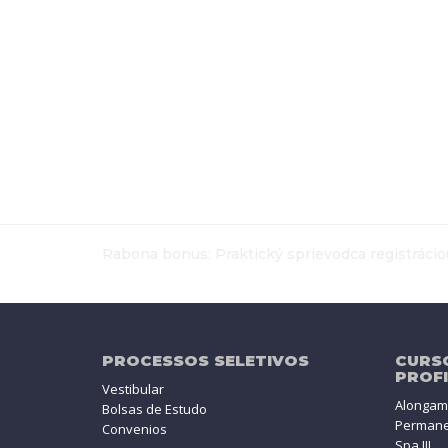
Rabona bonus: Praktický sprievodca registráci
PROCESSOS SELETIVOS
CURS
PROFI
Vestibular
Alongame
Bolsas de Estudo
Permane
Convenios
Spa III