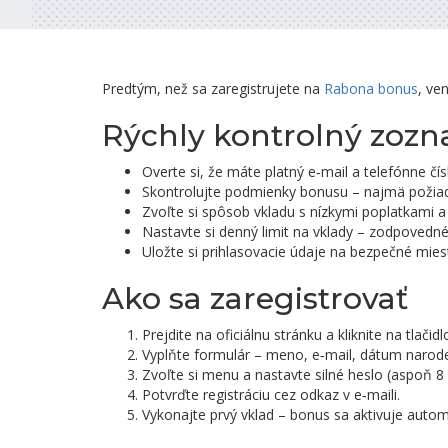
Predtým, než sa zaregistrujete na
Rabona bonus
, ve
Rýchly kontrolný zoz
Overte si, že máte platný e‑mail a telefónne čís
Skontrolujte podmienky bonusu – najmä požiad
Zvoľte si spôsob vkladu s nízkymi poplatkami 
Nastavte si denný limit na vklady – zodpovedné 
Uložte si prihlasovacie údaje na bezpečné miest
Ako sa zaregistrovať
Prejdite na oficiálnu stránku a kliknite na tlačidl
Vyplňte formulár – meno, e‑mail, dátum narode
Zvoľte si menu a nastavte silné heslo (aspoň 8 
Potvrďte registráciu cez odkaz v e‑maili.
Vykonajte prvý vklad – bonus sa aktivuje auto