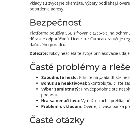
Vklady sú zvyčajne okamžité, výbery podliehajú overen
potvrdenie adresy.
Bezpečnosť
Platforma používa SSL šifrovanie (256-bit) na ochranu
dôrazne odporúčaná. Licencia z Curacao zaručuje regu
daňového poradcu.
Dôležité:
Nikdy nezdieľajte svoje prihlasovacie údaje
Časté problémy a rieš
Zabudnuté heslo:
Kliknite na „Zabudli ste he
Bonus sa neaktivoval:
Skontrolujte, či ste z
Výber zamietnutý:
Pravdepodobne ste nesplni
podporu.
Hra sa nenačítava:
Vymažte cache prehliadača 
Problém s vkladom:
Overte, či vaša banka po
Časté otázky