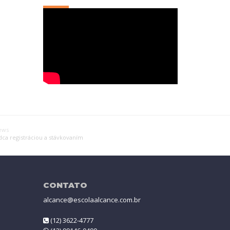
ews
dca registráciou a stávkovaním
CONTATO
alcance@escolaalcance.com.br
(12) 3622-4777