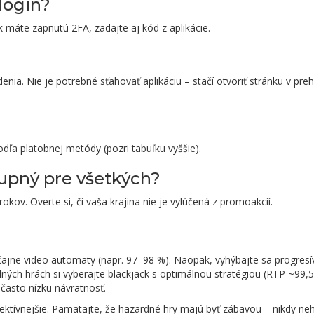
login?
k máte zapnutú 2FA, zadajte aj kód z aplikácie.
nia. Nie je potrebné sťahovať aplikáciu – stačí otvoriť stránku v preh
odľa platobnej metódy (pozri tabuľku vyššie).
upný pre všetkých?
kov. Overte si, či vaša krajina nie je vylúčená z promoakcií.
čajne video automaty (napr. 97–98 %). Naopak, vyhýbajte sa progres
lných hrách si vyberajte blackjack s optimálnou stratégiou (RTP ~99,5
často nízku návratnosť.
tívnejšie. Pamätajte, že hazardné hry majú byť zábavou – nikdy neh