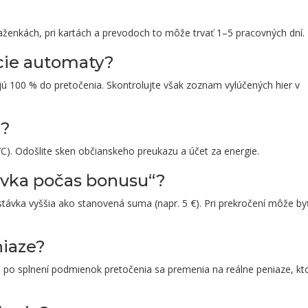
aženkách, pri kartách a prevodoch to môže trvať 1–5 pracovných dní.
cie automaty?
jú 100 % do pretočenia. Skontrolujte však zoznam vylúčených hier v
i?
). Odošlite sken občianskeho preukazu a účet za energie.
vka počas bonusu“?
ávka vyššia ako stanovená suma (napr. 5 €). Pri prekročení môže by
iaze?
ž po splnení podmienok pretočenia sa premenia na reálne peniaze, kto