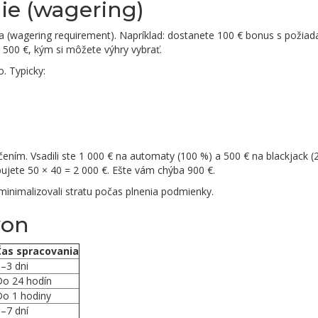
ie (wagering)
a (wagering requirement). Napríklad: dostanete 100 € bonus s požia
 500 €, kým si môžete výhry vybrať.
. Typicky:
ením. Vsadili ste 1 000 € na automaty (100 %) a 500 € na blackjack (
ujete 50 × 40 = 2 000 €. Ešte vám chýba 900 €.
 minimalizovali stratu počas plnenia podmienky.
von
Čas spracovania
–3 dni
Do 24 hodín
Do 1 hodiny
–7 dní