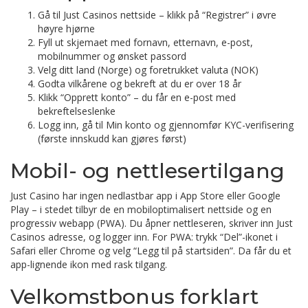
Gå til Just Casinos nettside – klikk på “Registrer” i øvre
høyre hjørne
Fyll ut skjemaet med fornavn, etternavn, e-post,
mobilnummer og ønsket passord
Velg ditt land (Norge) og foretrukket valuta (NOK)
Godta vilkårene og bekreft at du er over 18 år
Klikk “Opprett konto” – du får en e-post med
bekreftelseslenke
Logg inn, gå til Min konto og gjennomfør KYC-verifisering
(første innskudd kan gjøres først)
Mobil- og nettlesertilgang
Just Casino har ingen nedlastbar app i App Store eller Google
Play – i stedet tilbyr de en mobiloptimalisert nettside og en
progressiv webapp (PWA). Du åpner nettleseren, skriver inn Just
Casinos adresse, og logger inn. For PWA: trykk “Del”-ikonet i
Safari eller Chrome og velg “Legg til på startsiden”. Da får du et
app-lignende ikon med rask tilgang.
Velkomstbonus forklart