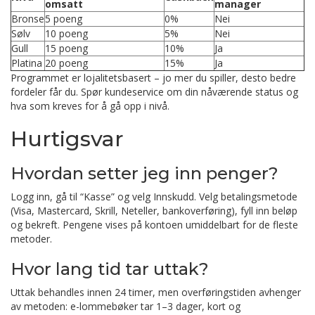
omsatt
manager
Bronse
5 poeng
0%
Nei
Sølv
10 poeng
5%
Nei
Gull
15 poeng
10%
Ja
Platina
20 poeng
15%
Ja
Programmet er lojalitetsbasert – jo mer du spiller, desto bedre
fordeler får du. Spør kundeservice om din nåværende status og
hva som kreves for å gå opp i nivå.
Hurtigsvar
Hvordan setter jeg inn penger?
Logg inn, gå til “Kasse” og velg Innskudd. Velg betalingsmetode
(Visa, Mastercard, Skrill, Neteller, bankoverføring), fyll inn beløp
og bekreft. Pengene vises på kontoen umiddelbart for de fleste
metoder.
Hvor lang tid tar uttak?
Uttak behandles innen 24 timer, men overføringstiden avhenger
av metoden: e-lommebøker tar 1–3 dager, kort og