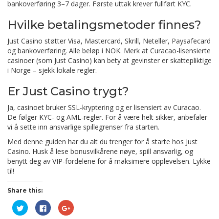
bankoverføring 3–7 dager. Første uttak krever fullført KYC.
Hvilke betalingsmetoder finnes?
Just Casino støtter Visa, Mastercard, Skrill, Neteller, Paysafecard
og bankoverføring. Alle beløp i NOK. Merk at Curacao-lisensierte
casinoer (som Just Casino) kan bety at gevinster er skattepliktige
i Norge – sjekk lokale regler.
Er Just Casino trygt?
Ja, casinoet bruker SSL-kryptering og er lisensiert av Curacao.
De følger KYC- og AML-regler. For å være helt sikker, anbefaler
vi å sette inn ansvarlige spillegrenser fra starten.
Med denne guiden har du alt du trenger for å starte hos Just
Casino. Husk å lese bonusvilkårene nøye, spill ansvarlig, og
benytt deg av VIP-fordelene for å maksimere opplevelsen. Lykke
til!
Share this:
Clique
Clique
Compartilhe
para
para
no
compartilhar
compartilhar
Google+