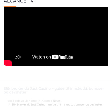
ALCANCE TV.
Slik bruker du Just Casino – guide til innskudd, bonuser
og gevinster
Você está aqui: Home
Alcance News
Slik bruker du Just Casino – guide til innskudd, bonuser og gevinster