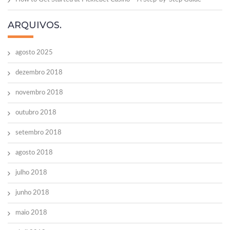
ARQUIVOS.
agosto 2025
dezembro 2018
novembro 2018
outubro 2018
setembro 2018
agosto 2018
julho 2018
junho 2018
maio 2018