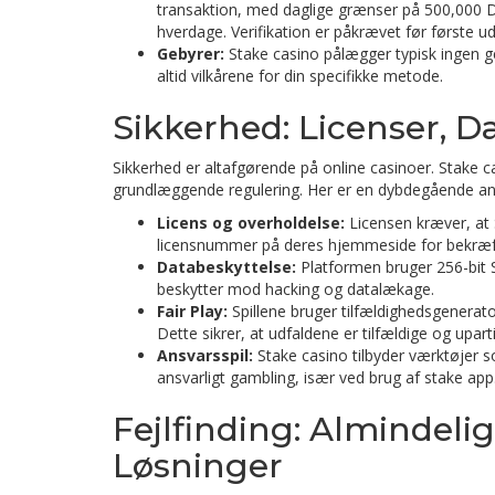
transaktion, med daglige grænser på 500,000 DKK
hverdage. Verifikation er påkrævet før første ud
Gebyrer:
Stake casino pålægger typisk ingen g
altid vilkårene for din specifikke metode.
Sikkerhed: Licenser, D
Sikkerhed er altafgørende på online casinoer. Stake c
grundlæggende regulering. Her er en dybdegående an
Licens og overholdelse:
Licensen kræver, at S
licensnummer på deres hjemmeside for bekræf
Databeskyttelse:
Platformen bruger 256-bit SS
beskytter mod hacking og datalækage.
Fair Play:
Spillene bruger tilfældighedsgenerato
Dette sikrer, at udfaldene er tilfældige og upart
Ansvarsspil:
Stake casino tilbyder værktøjer s
ansvarligt gambling, især ved brug af stake app
Fejlfinding: Almindel
Løsninger