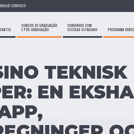
ABALHE CONOSCO
CURSOS DE GRADUAÇÃO
CONVENIOS COM
IZANTES
E PÓS GRADUAÇÃO
ESCOLAS ESTADUAIS
PROGRAMA VENCE
SINO TEKNISK
ER: EN EKSHA
 APP,
EGNINGER OG