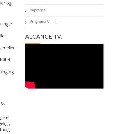
ier og
Imprensa
Programa Vence
sninger
ller
ALCANCE TV.
er eller
ilitet
sning og
 og
age et
eligt,
tning.