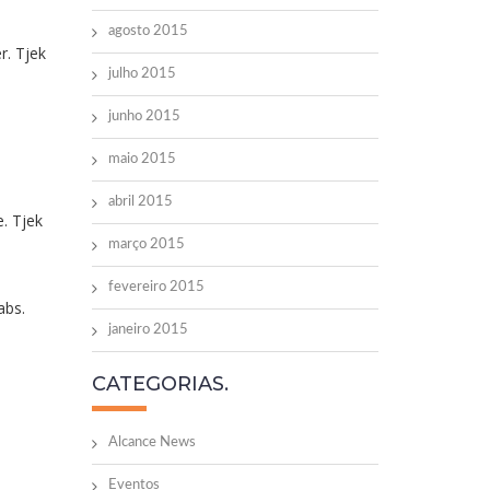
agosto 2015
r. Tjek
julho 2015
junho 2015
maio 2015
abril 2015
e. Tjek
março 2015
fevereiro 2015
abs.
janeiro 2015
CATEGORIAS.
Alcance News
Eventos