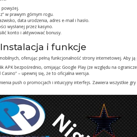
 powyżej.
teraz” w prawym górnym rogu.
wisko, data urodzenia, adres e-mail i hasło.
ości wysłanej przez kasyno.
asilić konto i aktywować bonusy.
Instalacja i funkcje
obilnych, oferując pełną funkcjonalność strony internetowej. Aby ją
lik APK bezpośrednio, omijając Google Play (ze względu na ogranicze
Casino” – upewnij się, że to oficjalna wersja.
enia push o promocjach i intuicyjny interfejs. Zawiera wszystkie gry