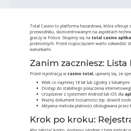
Total Casino to platforma hazardowa, która oferuje
przewodniku, skoncentrowanym na aspektach technic
graczy w Polsce. Skupimy się na
total casino aplika
przenośnych. Przed rozpoczęciem warto odwiedzić s
warunkami.
Zanim zaczniesz: Lista
Przed rejestracją w
casino total
, upewnij się, że s
Wiek co najmniej 18 lat lub zgodny z lokalnymi
Dostęp do stabilnego połączenia internetowego
Urządzenie z systemem Android lub iOS dla
ap
Ważny dokument tożsamości (np. dowód osobist
Aktywna metoda płatności obsługiwana przez ka
Krok po kroku: Rejestr
Aby założyć konto, postępuj zgodnie z tymi instrukcj