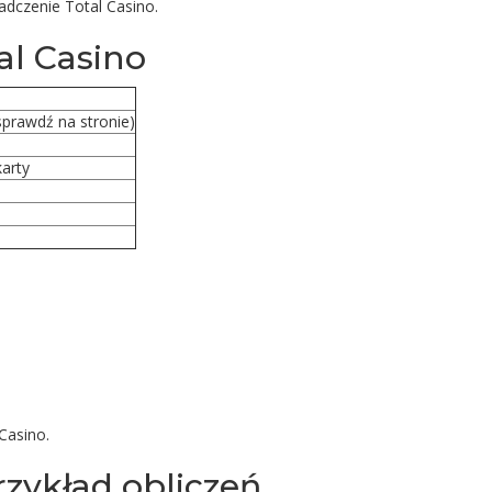
adczenie Total Casino.
al Casino
sprawdź na stronie)
karty
Casino.
rzykład obliczeń