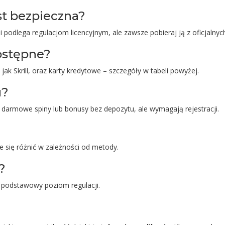
est bezpieczna?
podlega regulacjom licencyjnym, ale zawsze pobieraj ją z oficjalnych
ostępne?
ak Skrill, oraz karty kredytowe – szczegóły w tabeli powyżej.
u?
darmowe spiny lub bonusy bez depozytu, ale wymagają rejestracji.
e się różnić w zależności od metody.
?
 podstawowy poziom regulacji.