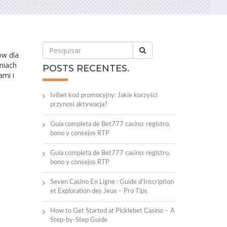
ów dla
niach
POSTS RECENTES.
ami i
Ivibet kod promocyjny: Jakie korzyści
przynosi aktywacja?
Guía completa de Bet777 casino: registro,
bono y consejos RTP
Guía completa de Bet777 casino: registro,
bono y consejos RTP
Seven Casino En Ligne : Guide d’Inscription
et Exploration des Jeux – Pro Tips
How to Get Started at Picklebet Casino – A
Step-by-Step Guide