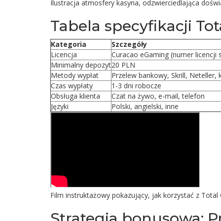
Ilustracja atmosfery kasyna, odzwierciedlająca doświ
Tabela specyfikacji Tot
Kategoria
Szczegóły
Licencja
Curacao eGaming (numer licencji 
Minimalny depozyt
20 PLN
Metody wypłat
Przelew bankowy, Skrill, Neteller, 
Czas wypłaty
1-3 dni robocze
Obsługa klienta
Czat na żywo, e-mail, telefon
Języki
Polski, angielski, inne
Film instruktażowy pokazujący, jak korzystać z Total 
Strategia bonusowa: P