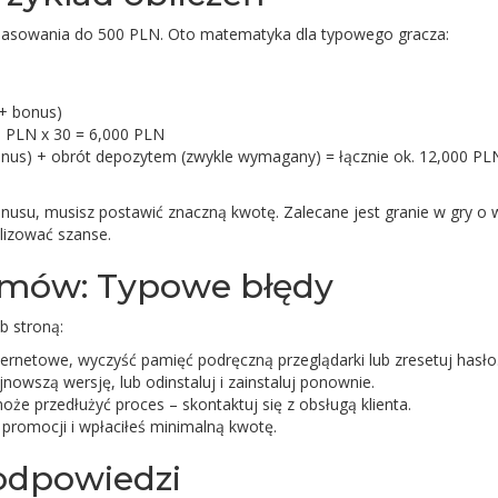
opasowania do 500 PLN. Oto matematyka dla typowego gracza:
 + bonus)
0 PLN x 30 = 6,000 PLN
bonus) + obrót depozytem (zwykle wymagany) = łącznie ok. 12,000 PL
onusu, musisz postawić znaczną kwotę. Zalecane jest granie w gry o
lizować szanse.
emów: Typowe błędy
b stroną:
ernetowe, wyczyść pamięć podręczną przeglądarki lub zresetuj hasło
jnowszą wersję, lub odinstaluj i zainstaluj ponownie.
e przedłużyć proces – skontaktuj się z obsługą klienta.
 promocji i wpłaciłeś minimalną kwotę.
 odpowiedzi