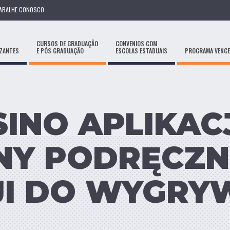
ABALHE CONOSCO
CURSOS DE GRADUAÇÃO
CONVENIOS COM
IZANTES
E PÓS GRADUAÇÃO
ESCOLAS ESTADUAIS
PROGRAMA VENCE
INO APLIKAC
NY PODRĘCZN
JI DO WYGRY