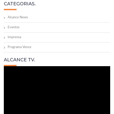
CATEGORIAS.
Alcance News
Eventos
Imprensa
Programa Vence
ALCANCE TV.