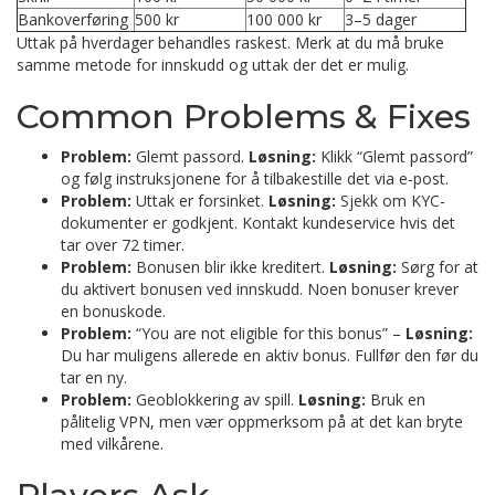
Bankoverføring
500 kr
100 000 kr
3–5 dager
Uttak på hverdager behandles raskest. Merk at du må bruke
samme metode for innskudd og uttak der det er mulig.
Common Problems & Fixes
Problem:
Glemt passord.
Løsning:
Klikk “Glemt passord”
og følg instruksjonene for å tilbakestille det via e-post.
Problem:
Uttak er forsinket.
Løsning:
Sjekk om KYC-
dokumenter er godkjent. Kontakt kundeservice hvis det
tar over 72 timer.
Problem:
Bonusen blir ikke kreditert.
Løsning:
Sørg for at
du aktivert bonusen ved innskudd. Noen bonuser krever
en bonuskode.
Problem:
“You are not eligible for this bonus” –
Løsning:
Du har muligens allerede en aktiv bonus. Fullfør den før du
tar en ny.
Problem:
Geoblokkering av spill.
Løsning:
Bruk en
pålitelig VPN, men vær oppmerksom på at det kan bryte
med vilkårene.