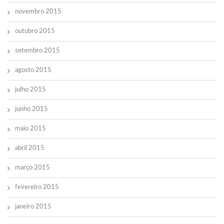
novembro 2015
outubro 2015
setembro 2015
agosto 2015
julho 2015
junho 2015
maio 2015
abril 2015
março 2015
fevereiro 2015
janeiro 2015