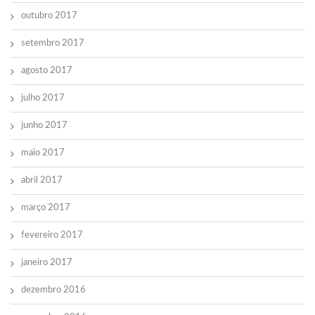
outubro 2017
setembro 2017
agosto 2017
julho 2017
junho 2017
maio 2017
abril 2017
março 2017
fevereiro 2017
janeiro 2017
dezembro 2016