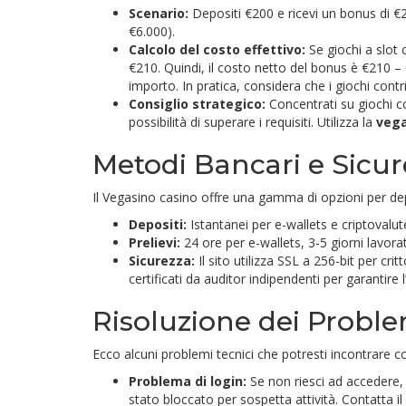
Scenario:
Depositi €200 e ricevi un bonus di €2
€6.000).
Calcolo del costo effettivo:
Se giochi a slot 
€210. Quindi, il costo netto del bonus è €210 
importo. In pratica, considera che i giochi cont
Consiglio strategico:
Concentrati su giochi c
possibilità di superare i requisiti. Utilizza la
vega
Metodi Bancari e Sicur
Il Vegasino casino offre una gamma di opzioni per depos
Depositi:
Istantanei per e-wallets e criptovalute
Prelievi:
24 ore per e-wallets, 3-5 giorni lavorat
Sicurezza:
Il sito utilizza SSL a 256-bit per cri
certificati da auditor indipendenti per garantire
Risoluzione dei Proble
Ecco alcuni problemi tecnici che potresti incontrare co
Problema di login:
Se non riesci ad accedere, v
stato bloccato per sospetta attività. Contatta il