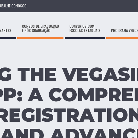
ABALHE CONOSCO
CURSOS DE GRADUAÇÃO
CONVENIOS COM
IZANTES
E PÓS GRADUAÇÃO
ESCOLAS ESTADUAIS
PROGRAMA VENCE
G THE VEGAS
PP: A COMPRE
REGISTRATION
 AND ADVANC