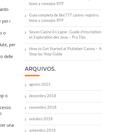
bono y consejos RTP
zardo
Guía completa de Bet777 casino: registro,
 per i
bono y consejos RTP
to o
Seven Casino En Ligne : Guide d’Inscription
et Exploration des Jeux – Pro Tips
lute, per
How to Get Started at Picklebet Casino – A
Step-by-Step Guide
o delle
ARQUIVOS.
agosto 2025
top o
dezembro 2018
ocesso.
novembro 2018
o
outubro 2018
per una
setembro 2018