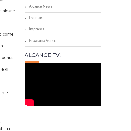
Alcance News
n alcune
Eventos
Imprensa
lo come
Programa Vence
la
ALCANCE TV.
r bonus
le di
 come
a.
tica e