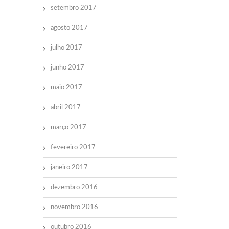
setembro 2017
agosto 2017
julho 2017
junho 2017
maio 2017
abril 2017
março 2017
fevereiro 2017
janeiro 2017
dezembro 2016
novembro 2016
outubro 2016