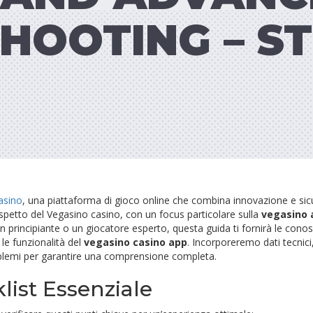
HOOTING – ST
asino
, una piattaforma di gioco online che combina innovazione e sic
petto del Vegasino casino, con un focus particolare sulla
vegasino 
 principiante o un giocatore esperto, questa guida ti fornirà le cono
 le funzionalità del
vegasino casino app
. Incorporeremo dati tecnic
roblemi per garantire una comprensione completa.
klist Essenziale