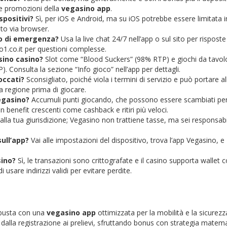
ne promozioni della
vegasino app
.
spositivi?
Sì, per iOS e Android, ma su iOS potrebbe essere limitata i
ito via browser.
so di emergenza?
Usa la live chat 24/7 nell’app o sul sito per risposte
1.co.it per questioni complesse.
sino casino?
Slot come “Blood Suckers” (98% RTP) e giochi da tavo
). Consulta la sezione “Info gioco” nell’app per dettagli.
occati?
Sconsigliato, poiché viola i termini di servizio e può portare al
tua regione prima di giocare.
egasino?
Accumuli punti giocando, che possono essere scambiati pe
n benefit crescenti come cashback e ritiri più veloci.
lla tua giurisdizione; Vegasino non trattiene tasse, ma sei responsabi
ull’app?
Vai alle impostazioni del dispositivo, trova l’app Vegasino, e
sino?
Sì, le transazioni sono crittografate e il casino supporta wallet
sare indirizzi validi per evitare perdite.
robusta con una
vegasino app
ottimizzata per la mobilità e la sicurezz
alla registrazione ai prelievi, sfruttando bonus con strategia matema