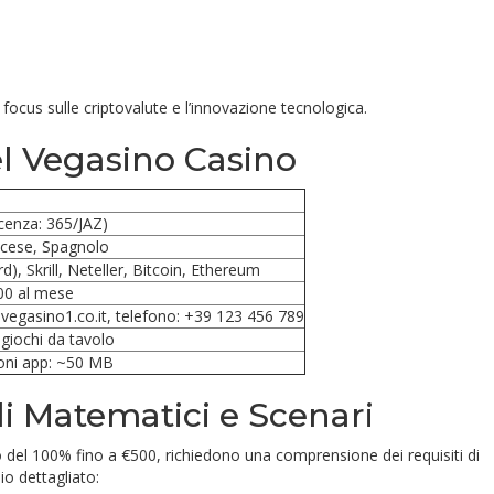
 focus sulle criptovalute e l’innovazione tecnologica.
el Vegasino Casino
cenza: 365/JAZ)
ancese, Spagnolo
d), Skrill, Neteller, Bitcoin, Ethereum
000 al mese
@vegasino1.co.it, telefono: +39 123 456 789
i giochi da tavolo
ioni app: ~50 MB
li Matematici e Scenari
 del 100% fino a €500, richiedono una comprensione dei requisiti di
o dettagliato: