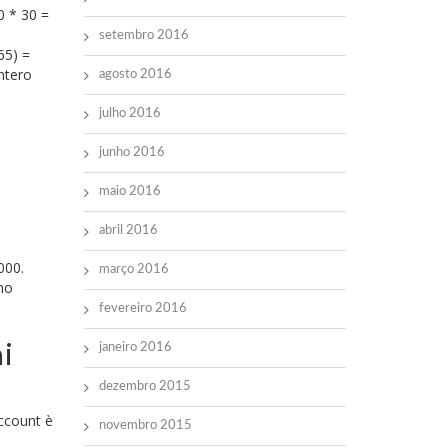
0 * 30 =
setembro 2016
65) =
ntero
agosto 2016
julho 2016
junho 2016
maio 2016
abril 2016
000.
março 2016
ono
fevereiro 2016
i
janeiro 2016
dezembro 2015
account è
novembro 2015