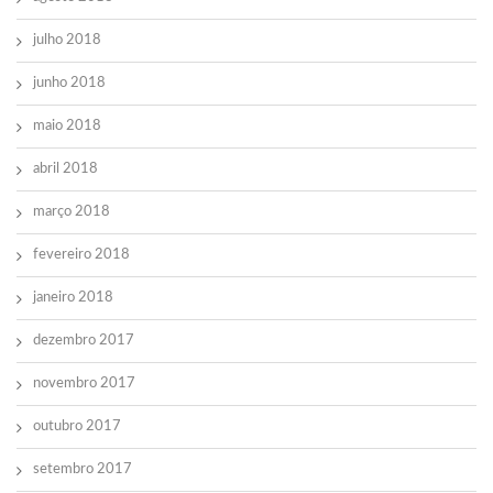
julho 2018
junho 2018
maio 2018
abril 2018
março 2018
fevereiro 2018
janeiro 2018
dezembro 2017
novembro 2017
outubro 2017
setembro 2017