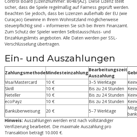
Control Board (Lizenznummer: 8048/JAZ). Diese Lizenz stellt
sicher, dass die Spiele regelmäßig auf Fairness geprüft werden.
Beachten Sie jedoch, dass bei Lizenzen außerhalb der EU (wie
Curaçao) Gewinne in Ihrem Wohnsitzland möglicherweise
steuerpflichtig sind – informieren Sie sich bei Ihrem Finanzamt.
Zum Schutz der Spieler werden Selbstausschluss- und
Einzahlungslimits angeboten. Alle Daten werden per SSL-
Verschlüsselung übertragen.
Ein- und Auszahlungen
Bearbeitungszeit
Zahlungsmethode
Mindesteinzahlung
Geb
Auszahlung
Visa/Mastercard
10 €
3–5 Werktage
Kein
Skrill
10 €
Bis zu 24 Stunden
Kein
Neteller
10 €
Bis zu 24 Stunden
Kein
ecoPayz
10 €
Bis zu 24 Stunden
Kein
Mögl
Banküberweisung
20 €
5–7 Werktage
bank
Hinweis:
Auszahlungen werden erst nach vollständiger
Verifizierung bearbeitet. Die maximale Auszahlung pro
Transaktion beträgt 10.000 €.