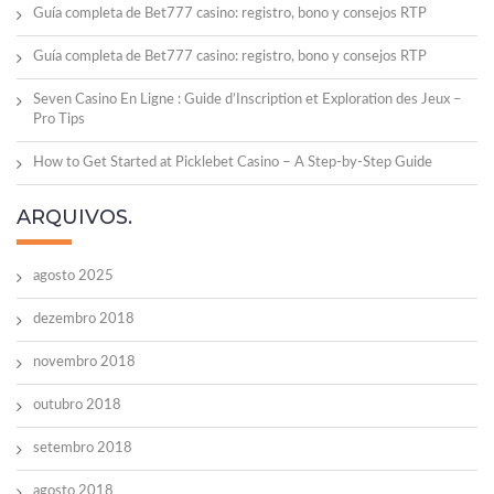
Guía completa de Bet777 casino: registro, bono y consejos RTP
Guía completa de Bet777 casino: registro, bono y consejos RTP
Seven Casino En Ligne : Guide d’Inscription et Exploration des Jeux –
Pro Tips
How to Get Started at Picklebet Casino – A Step-by-Step Guide
ARQUIVOS.
agosto 2025
dezembro 2018
novembro 2018
outubro 2018
setembro 2018
agosto 2018