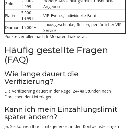
2.000–
Höhere Auszahlungslimits, Cashback-
Gold
4.999
Angebote
5.000–
Platin
VIP-Events, individuelle Boni
14.999
Luxusgeschenke, Reisen, persönlicher VIP-
Diamant
15.000+
Service
Punkte verfallen nach 6 Monaten Inaktivität.
Häufig gestellte Fragen
(FAQ)
Wie lange dauert die
Verifizierung?
Die Verifizierung dauert in der Regel 24–48 Stunden nach
Einreichen der Unterlagen.
Kann ich mein Einzahlungslimit
später ändern?
Ja, Sie können Ihre Limits jederzeit in den Kontoeinstellungen