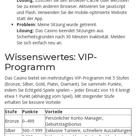
Lösung:
Löschen Sie den Browser-Cache oder wechseln
Sie zu einem anderen Browser. Aktivieren Sie JavaScript
und Flash. Verwenden Sie die mobile-optimierte Website
statt der App.
Problem:
Meine Sitzung wurde getrennt.
Lösung:
Das Casino beendet Sitzungen aus
Sicherheitsgründen nach 30 Minuten Inaktivität. Melden
Sie sich einfach neu an.
Wissenswertes: VIP-
Programm
Das Casino bietet ein mehrstufiges VIP-Programm mit 5 Stufen
(Bronze, Silber, Gold, Platin, Diamant). Sie sammeln Punkte,
indem Sie Echtgeld-Spiele spielen – jeder Einsatz von 10 € bringt
etwa 1 Punkt (abhängig vom Spiel). Mit steigender Stufe
erhalten Sie bessere Vorteile:
Stufe
Punkte
Vorteile
Persönlicher Konto-Manager,
Bronze
0–499
Geburtstagsbonus
Silber
500–1.999
Exklusive Turniere, schnellere Auszahlungen