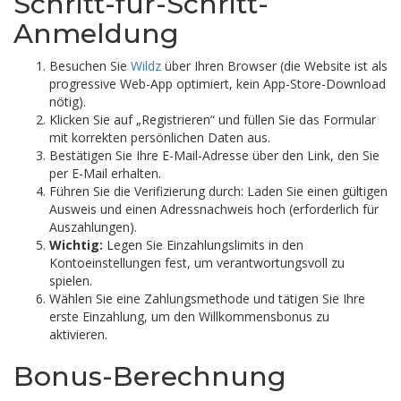
Schritt-für-Schritt-
Anmeldung
Besuchen Sie
Wildz
über Ihren Browser (die Website ist als
progressive Web-App optimiert, kein App-Store-Download
nötig).
Klicken Sie auf „Registrieren“ und füllen Sie das Formular
mit korrekten persönlichen Daten aus.
Bestätigen Sie Ihre E-Mail-Adresse über den Link, den Sie
per E-Mail erhalten.
Führen Sie die Verifizierung durch: Laden Sie einen gültigen
Ausweis und einen Adressnachweis hoch (erforderlich für
Auszahlungen).
Wichtig:
Legen Sie Einzahlungslimits in den
Kontoeinstellungen fest, um verantwortungsvoll zu
spielen.
Wählen Sie eine Zahlungsmethode und tätigen Sie Ihre
erste Einzahlung, um den Willkommensbonus zu
aktivieren.
Bonus-Berechnung