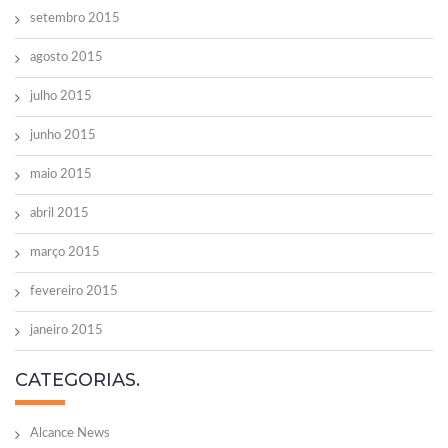
setembro 2015
agosto 2015
julho 2015
junho 2015
maio 2015
abril 2015
março 2015
fevereiro 2015
janeiro 2015
CATEGORIAS.
Alcance News